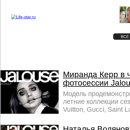
О проекте
Реклама
STAR
ФОТО
ВСЕ
Миранда Керр в 
фотосессии Jalo
Модель продемонстр
летние коллекции сез
Vuitton, Gucci, Saint L
Наталья Водянов