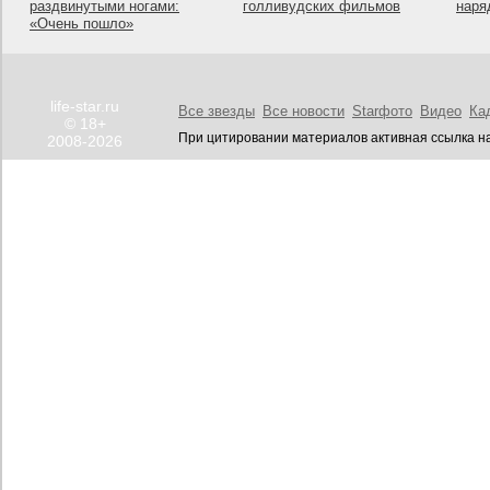
раздвинутыми ногами:
голливудских фильмов
наря
«Очень пошло»
life-star.ru
Все звезды
Все новости
Starфото
Видео
Ка
© 18+
При цитировании материалов активная ссылка на
2008-2026