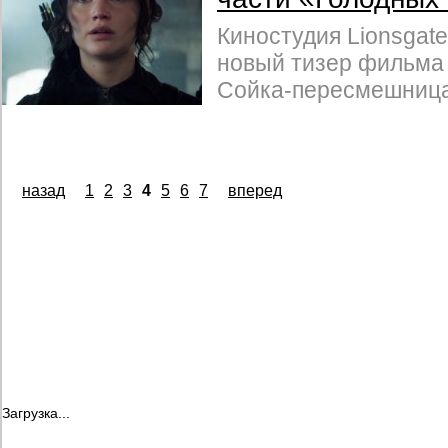
Киностудия Lionsgat
новый тизер фильма 
Сойка-пересмешница.
назад
1
2
3
4
5
6
7
вперед
Загрузка...