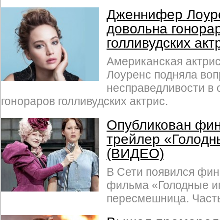
Дженнифер Лоур
довольна гонора
голливудских акт
Американская актри
Лоуренс подняла воп
несправедливости в
гонораров голливудских актрис.
Опубликован фи
трейлер «Голодн
(ВИДЕО)
В Сети появился фи
фильма «Голодные иг
пересмешница. Часть