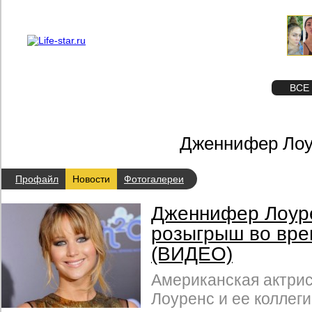
О проекте
Реклама
STAR
ФОТО
ВСЕ
Дженнифер Лоу
Профайл
Новости
Фотогалереи
Дженнифер Лоур
розыгрыш во вр
(ВИДЕО)
Американская актри
Лоуренс и ее коллег