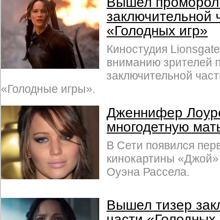
Вышел проморол
заключительной 
«Голодных игр»
Киностудия Lionsgat
вниманию зрителей 
заключительной час
«Голодные игры».
Дженнифер Лоур
многодетную мат
В Сети появился пер
кинокартины «Джой»
Оуэна Рассела.
Вышел тизер зак
части «Голодных