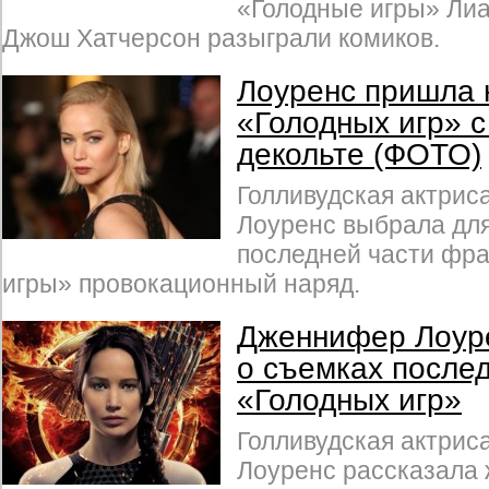
«Голодные игры» Ли
Джош Хатчерсон разыграли комиков.
Лоуренс пришла 
«Голодных игр» 
декольте (ФОТО)
Голливудская актри
Лоуренс выбрала дл
последней части фр
игры» провокационный наряд.
Дженнифер Лоуре
о съемках после
«Голодных игр»
Голливудская актри
Лоуренс рассказала