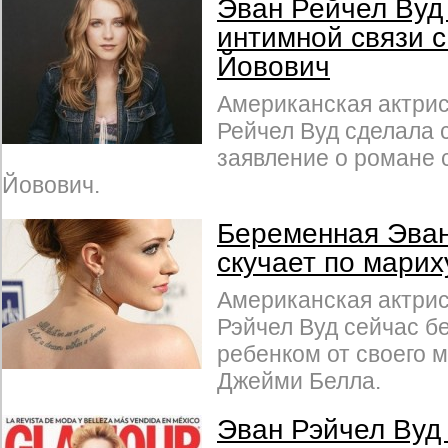
Эван Рейчел Вуд
интимной связи 
Йовович
Американская актрис
Рейчел Вуд сделала
заявление о романе 
Йовович.
Беременная Эван
скучает по марих
Американская актрис
Рэйчел Вуд сейчас 
ребенком от своего м
Джейми Белла.
Эван Рэйчел Вуд