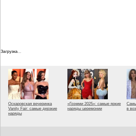
Загрузка...
Оскаровская вечеринка
«Грэмми 2025»: самые яркие
Самы
Vanity Fair: самые дерзкие
наряды церемонии
в во
наряды