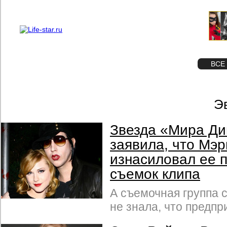
О проекте
Реклама
STAR
ФОТО
ВСЕ
Э
Звезда «Мира Ди
заявила, что Мэ
изнасиловал ее 
съемок клипа
А съемочная группа с
не знала, что предпр