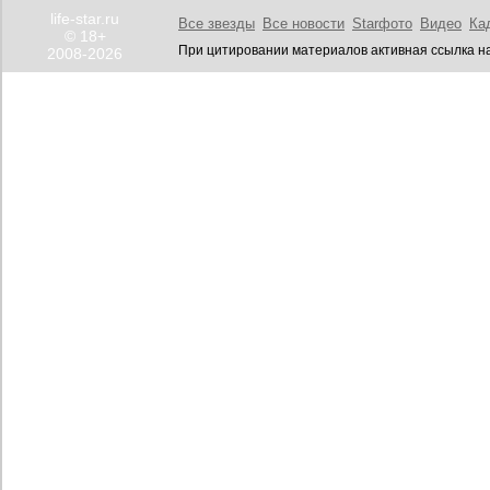
life-star.ru
Все звезды
Все новости
Starфото
Видео
Ка
© 18+
При цитировании материалов активная ссылка на
2008-2026