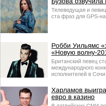
Бузова озвучила 
Телеведущая и певиц
ста фраз для GPS-на
Робби Уильямс «
«Новую волну-20
Британский певец ст
международного кон
исполнителей в Сочи
Харламов выигра
евро в казино
В латвийских СМИ по