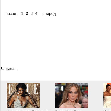
назад
1
2
3
4
вперед
Загрузка...