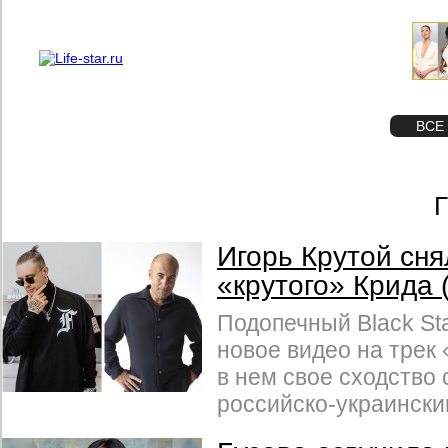
О проекте
Реклама
STAR
ФОТО
ВСЕ
Г
Игорь Крутой сня
«крутого» Крида
Подопечный Black St
новое видео на трек 
в нем свое сходство
российско-украински