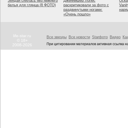
Зендая снялась без нижнего
Дженнифер Лопес
Оска
белья для глянца (8 ФОТО)
раскритиковали за фото с
Vanit
раздвинутыми ногами:
наря
«Очень пошло»
life-star.ru
Все звезды
Все новости
Starфото
Видео
Ка
© 18+
При цитировании материалов активная ссылка на
2008-2026