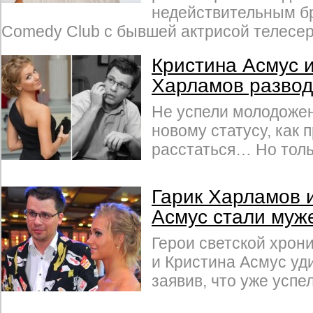
недействительным б
Comedy Club с бывшей актрисой телесе
Кристина Асмус и
Харламов развод
Не успели молодоже
новому статусу, как 
расстаться… Но толь
Гарик Харламов 
Асмус стали муж
Герои светской хрон
и Кристина Асмус уди
заявив, что уже успе