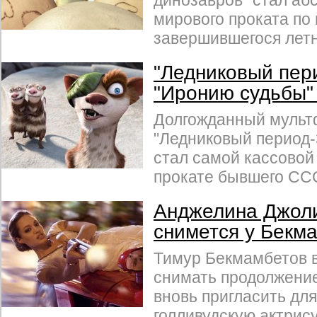
динозавров" стал а
мирового проката по
завершившегося летн
"Ледниковый пер
"Иронию судьбы"
Долгожданный муль
"Ледниковый период-
стал самой кассовой
прокате бывшего СС
Анджелина Джол
снимется у Бекм
Тимур Бекмамбетов 
снимать продолжение
вновь пригласить дл
голливудскую актрис