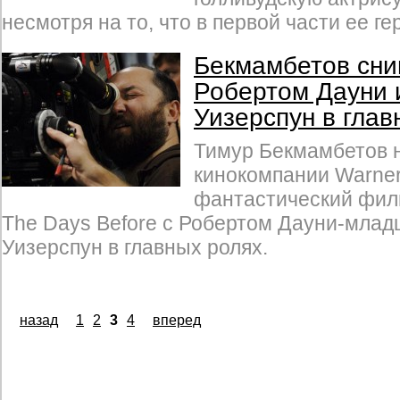
несмотря на то, что в первой части ее ге
Бекмамбетов сни
Робертом Дауни 
Уизерспун в глав
Тимур Бекмамбетов 
кинокомпании Warner
фантастический фил
The Days Before с Робертом Дауни-млад
Уизерспун в главных ролях.
назад
1
2
3
4
вперед