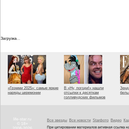
Загрузка...
«Грэмми 2025»: самые яркие
В «Ну, погоди!» нашли
Зенд
наряды церемонии
отсылки к десяткам
бель
голливудских фильмов
life-star.ru
Все звезды
Все новости
Starфото
Видео
Ка
© 18+
При цитировании материалов активная ссылка на
2008-2026