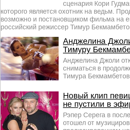
сценария Кори Гудма
которого является охотник на ведьм. Пр
возможно и постановщиком фильма на ег
российский режиссер Тимур Бекмамбето
Анджелина Джоли
Тимуру Бекмамбе
Анджелина Джоли от
сниматься в продол
Тимура Бекмамбетова
Новый клип певи
не пустили в эф
Рэпер Серега в посл
отошел от музициров