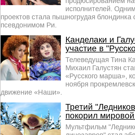
продюсированием н
исполнителей. Одним
проектов стала пышногрудая блондинка 
псевдонимом Ри.
Канделаки и Галу
участие в "Русск
Телеведущая Тина К
Михаил Галустян ста
«Русского марша», к
ноября прокремлевс
движение «Наши».
Третий "Леднико
покорил мировой
Мультфильм "Ледник