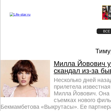
О проекте
Реклама
STAR
ФОТО
ВСЕ
Тиму
Милла Йовович у
скандал из-за б
Несколько дней наза
прилетела известная
Милла Йовович. Она 
съемках нового фил
Бекмамбетова «Выкрутасы». Ее партнер