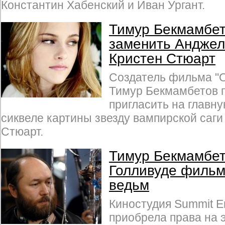
Константин Хабенский и Иван Ургант.
Тимур Бекмамбет
заменить Анджел
Кристен Стюарт
Создатель фильма "
Тимур Бекмамбетов 
пригласить на главн
сиквеле картины звезду вампирской саги
Стюарт.
Тимур Бекмамбет
Голливуде фильм
ведьм
Киностудия Summit En
приобрела права на 