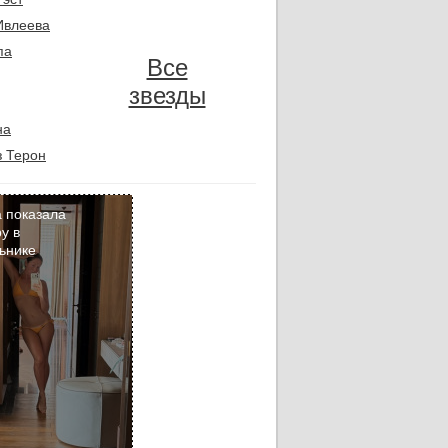
Ивлеева
па
Все
звезды
на
 Терон
 показала
у в
ьнике
Кадр
дня