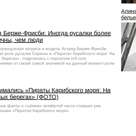
Алина
белье
д Берже-Фрисби: Иногда русалки более
ечны, чем люди
ранцузская актриса и модель Астрид Берже-Фрисби,
я роль русалки Сирены в «Пиратах Карибского моря: На
 берегах», поделилась с порталом io9.com
ниями от своей самой значимой на данный момент роли
нимались «Пираты Карибского моря: На
ных берегах» (ФОТО)
ые факты о съёмках четвёртой части ставших уже
ными «Пиратов Карибского моря».