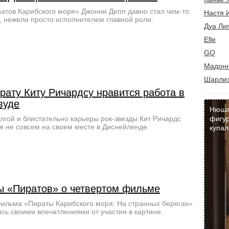
атов Карибского моря» Джонни Депп давно стал чем-то
Настя 
 нежели просто исполнителем главной роли.
Дуа Ли
Elle
GQ
Мадон
Шарлиз
рату Киту Ричардсу нравится работа в
вуде
Нюша
лгой и блистательно карьеры рок-звезды Кит Ричардс
фигур
я не совсем на своем месте в Диснейленде.
купал
ы «Пиратов» о четвертом фильме
ильма «Пираты Карибского моря: На странных берегах»
сь своими впечатлениями от участия в картине.