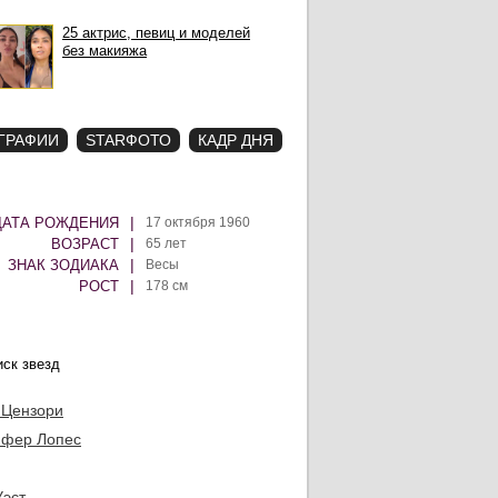
25 актрис, певиц и моделей
без макияжа
ГРАФИИ
STARФОТО
КАДР ДНЯ
|
ДАТА РОЖДЕНИЯ
17 октября 1960
|
ВОЗРАСТ
65 лет
|
ЗНАК ЗОДИАКА
Весы
|
РОСТ
178 см
 Цензори
фер Лопес
Уэст