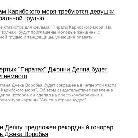
ам Карибского моря требуются девушки
уральной грудью
ве статистов для фильма "Пираты Карибского моря: На
 волнах" будут приглашены молодые женщины с
ной грудью и танцовщицы, умеющие плавать.
вертых "Пиратах" Джонни Деппа будет
м немного
итана Джека Воробья будет сокращена в четвертой части
 Карибского моря". Об этом свидетельствует заявление
еппа, которое он сделал на пресс-конференции в
ромо-тура картины "Алиса в стране чудес".
и Деппу предложен рекордный гонорар
ль Джека Воробья