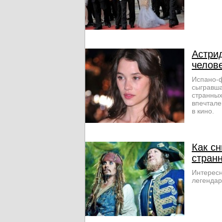
Астри
челов
Испано-ф
сыгравша
странных
впечтале
в кино.
Как с
стран
Интересн
легендар