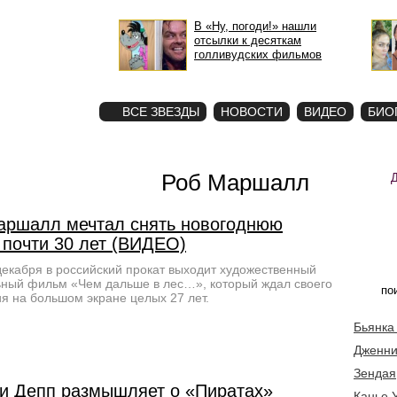
В «Ну, погоди!» нашли
отсылки к десяткам
голливудских фильмов
STAR
ФОТО
ВСЕ ЗВЕЗДЫ
НОВОСТИ
ВИДЕО
БИО
Роб Маршалл
аршалл мечтал снять новогоднюю
 почти 30 лет (ВИДЕО)
декабря в российский прокат выходит художественный
ный фильм «Чем дальше в лес…», который ждал своего
я на большом экране целых 27 лет.
Бьянка
Дженни
Зендая
и Депп размышляет о «Пиратах»
Канье 