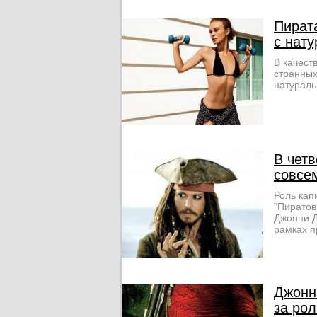
Пират
с нат
В качест
странных
натураль
В чет
совсе
Роль кап
"Пиратов
Джонни Д
рамках п
Джонн
за ро