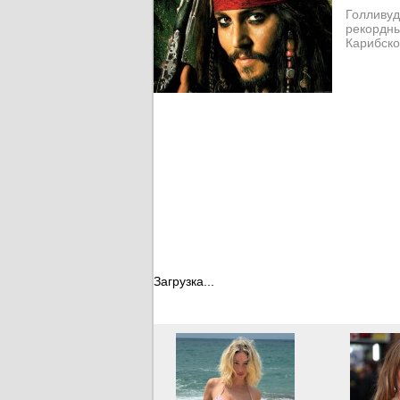
Голливуд
рекордны
Карибско
Загрузка...