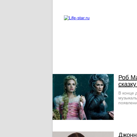
О проекте
Реклама
Роб М
сказку
В конце 
музыкаль
появлени
Джонн