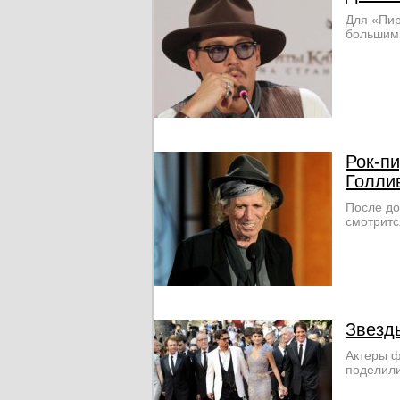
Для «Пир
большим,
Рок-пи
Голли
После до
смотритс
Звезд
Актеры ф
поделили