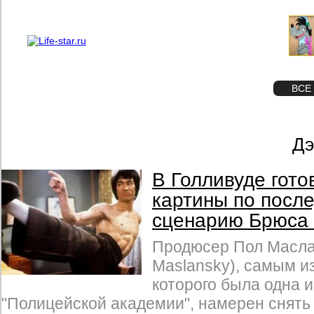
О проекте
Реклама
STAR
ФОТО
ВСЕ
Дэ
В Голливуде гото
картины по посл
сценарию Брюса
Продюсер Пол Масла
Maslansky), самым и
которого была одна и
"Полицейской академии", намерен снять