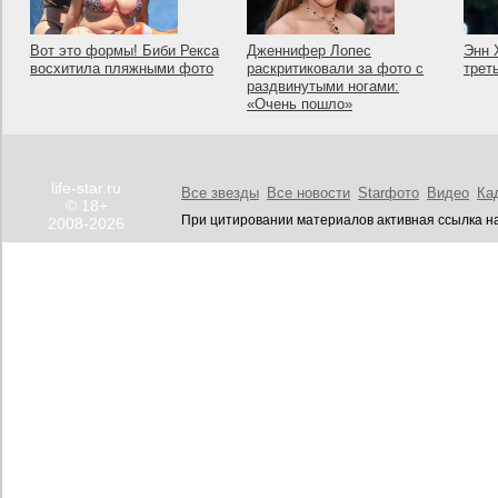
Вот это формы! Биби Рекса
Дженнифер Лопес
Энн 
восхитила пляжными фото
раскритиковали за фото с
трет
раздвинутыми ногами:
«Очень пошло»
life-star.ru
Все звезды
Все новости
Starфото
Видео
Ка
© 18+
При цитировании материалов активная ссылка на
2008-2026