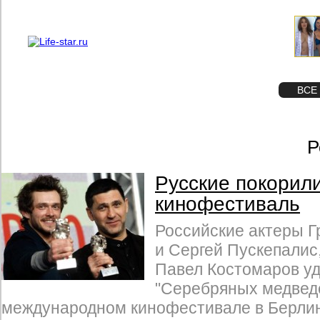
О проекте
Реклама
STAR
ФОТО
ВСЕ
Р
Русские покорил
кинофестиваль
Российские актеры Г
и Сергей Пускепалис,
Павел Костомаров у
"Серебряных медвед
международном кинофестивале в Берли