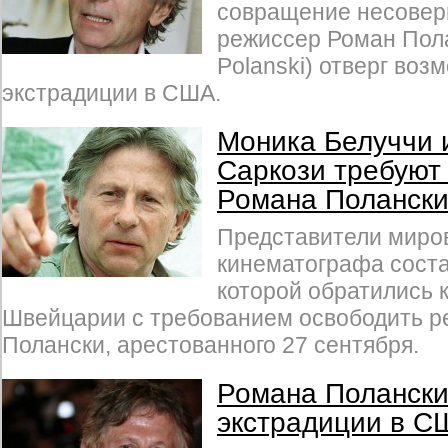
совращение несове
режиссер Роман Пол
Polanski) отверг воз
экстрадиции в США.
Моника Белуччи 
Саркози требуют
Романа Поланск
Представители миро
кинематографа соста
которой обратились 
Швейцарии с требованием освободить 
Полански, арестованного 27 сентября.
Романа Полански 
экстрадиции в С