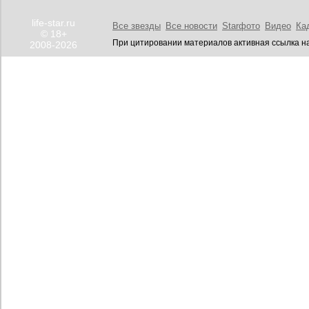
life-star.ru
Все звезды
Все новости
Starфото
Видео
Ка
© 18+
При цитировании материалов активная ссылка на
2008-2026