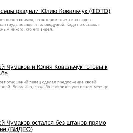
серы раздели Юлию Ковальчук (ФОТО)
ram попал снимок, на котором отчетливо видна
ая грудь певицы и телеведущей. Кадр не оставил
ным никого, кто его видел.
ей Чумаков и Юлия Ковальчук готовы к
ьбе
лет отношений певец сделал предложение своей
нной. Возможно, свадьба состоится уже в этом месяце.
ей Чумаков остался без штанов прямо
ене (ВИДЕО)