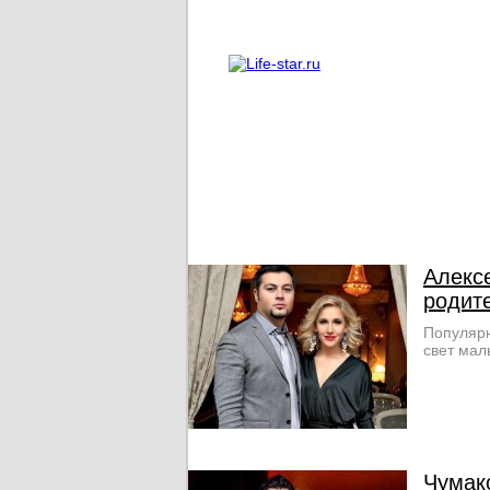
О проекте
Реклама
Алекс
родит
Популярн
свет мал
Чумак