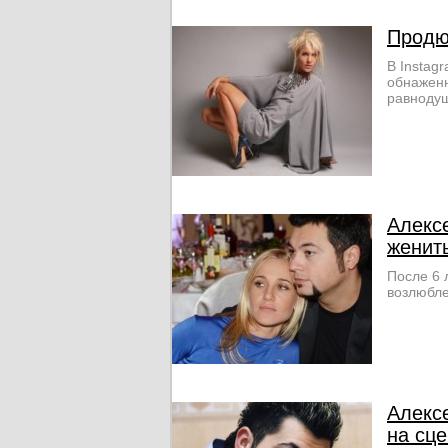
Продю
В Instag
обнаженн
равнодуш
Алекс
женит
После 6 
возлюбле
Алекс
на сц