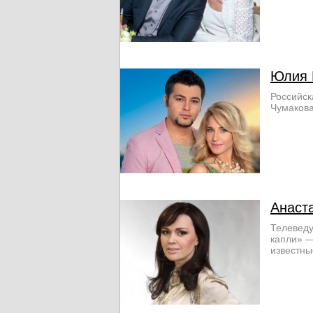
Юлия 
Российск
Чумакова
Анаст
Телеведу
капли» —
известны