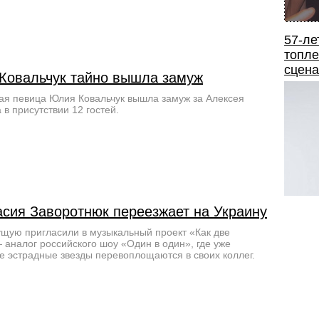
57-ле
топле
сцена
Ковальчук тайно вышла замуж
ая певица Юлия Ковальчук вышла замуж за Алексея
 в присутствии 12 гостей.
асия Заворотнюк переезжает на Украину
щую пригласили в музыкальный проект «Как две
 аналог российского шоу «Один в один», где уже
е эстрадные звезды перевоплощаются в своих коллег.