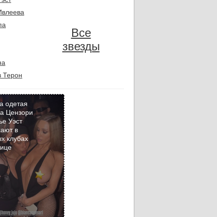
Ивлеева
па
Все
звезды
на
 Терон
а одетая
а Цензори
ье Уэст
Кадр
ают в
дня
х клубах
бице