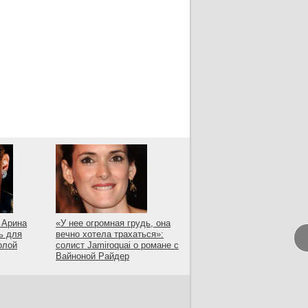
 Арина
«У нее огромная грудь, она
ь для
вечно хотела трахаться»:
олой
солист Jamiroquai о романе с
Вайноной Райдер