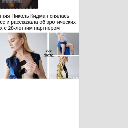
тняя Николь Кидман снялась
сс и рассказала об эротических
х с 28-летним партнером
все
фото