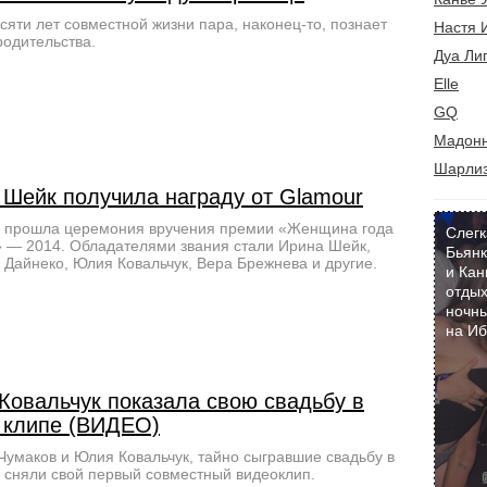
сяти лет совместной жизни пара, наконец-то, познает
Настя 
родительства.
Дуа Ли
Elle
GQ
Мадон
Шарлиз
 Шейк получила награду от Glamour
е прошла церемония вручения премии «Женщина года
Слегк
 — 2014. Обладателями звания стали Ирина Шейк,
Бьянк
 Дайнеко, Юлия Ковальчук, Вера Брежнева и другие.
и Кан
отдых
ночны
на И
Ковальчук показала свою свадьбу в
 клипе (ВИДЕО)
Чумаков и Юлия Ковальчук, тайно сыгравшие свадьбу в
 сняли свой первый совместный видеоклип.