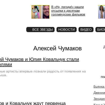
В «Ну, погоди!» нашли
отсылки к десяткам
голливудских фильмов
STAR
ФОТО
ВСЕ ЗВЕЗДЫ
НОВОСТИ
ВИДЕО
БИО
Алексей Чумаков
ей Чумаков и Юлия Ковальчук стали
елями
ые артисты впервые познали радость от появления на
ыша.
Бьянка
Дженни
Зендая
ов и Ковальчук ждут первенца
Канье 