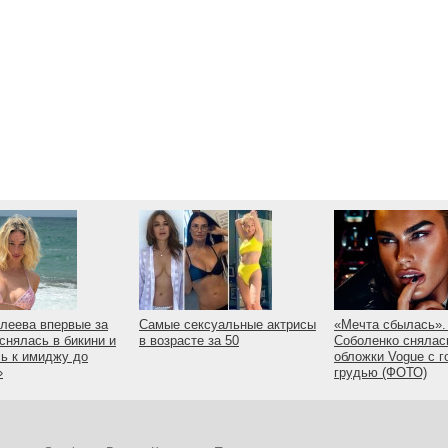
леева впервые за
Самые сексуальные актрисы
«Мечта сбылась».
 снялась в бикини и
в возрасте за 50
Соболенко снялас
ь к имиджу до
обложки Vogue с г
»
грудью (ФОТО)