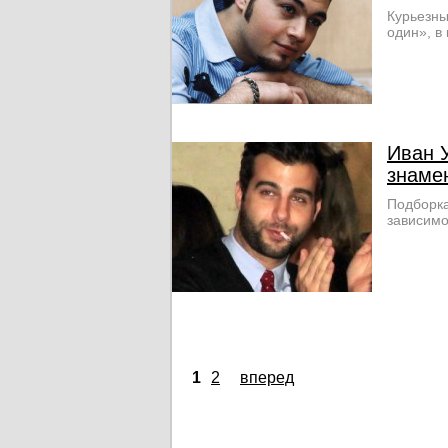
Курьезны
один», в
Иван 
знаме
Подборка
зависимо
1
2
вперед