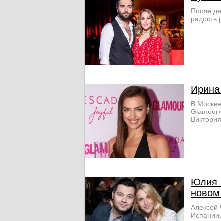
После де
радость 
Ирина
В Москв
Glamour»
Виктория
Юлия 
новом
Алексей 
Испании,