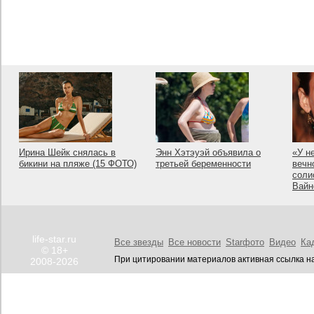
Ирина Шейк снялась в
Энн Хэтэуэй объявила о
«У н
бикини на пляже (15 ФОТО)
третьей беременности
вечн
соли
Вайн
life-star.ru
Все звезды
Все новости
Starфото
Видео
Ка
© 18+
При цитировании материалов активная ссылка на
2008-2026