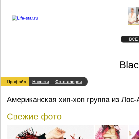
О проекте
Реклама
STAR
ФОТО
ВСЕ
Bla
Профайл
Новости
Фотогалереи
Американская хип-хоп группа из Лос
Свежие фото