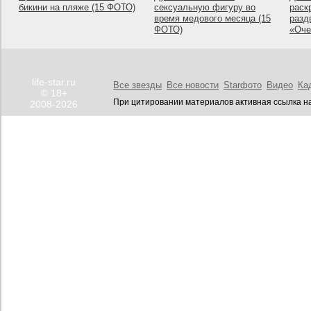
бикини на пляже (15 ФОТО)
сексуальную фигуру во
раск
время медового месяца (15
разд
ФОТО)
«Оче
life-star.ru
Все звезды
Все новости
Starфото
Видео
Ка
© 18+
При цитировании материалов активная ссылка на
2008-2026