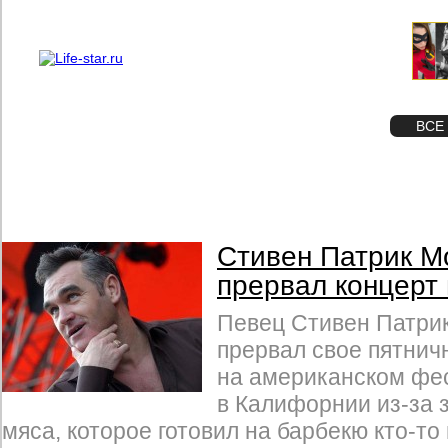
О проекте
Реклама
STAR
ФОТО
ВСЕ
Стивен Патрик М
прервал концерт 
Певец Стивен Патри
прервал свое пятнич
на американском фес
в Калифорнии из-за 
мяса, которое готовил на барбекю кто-то 