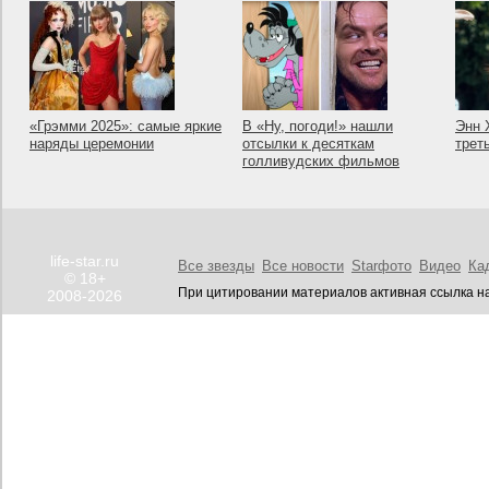
«Грэмми 2025»: самые яркие
В «Ну, погоди!» нашли
Энн 
наряды церемонии
отсылки к десяткам
трет
голливудских фильмов
life-star.ru
Все звезды
Все новости
Starфото
Видео
Ка
© 18+
При цитировании материалов активная ссылка на
2008-2026