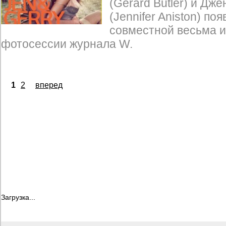
(Gerard Butler) и Д
(Jennifer Aniston) по
совместной весьма 
фотосессии журнала W.
1
2
вперед
Загрузка...