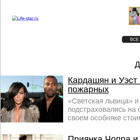
О проекте
Реклама
STAR
ФОТО
ВСЕ
Д
Кардашян и Уэст
пожарных
«Светская львица» и
подстраховались на 
своем особняке стои
Приянка Чопра и