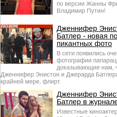
по версии Жанны Фри
Владимир Путин!
Дженнифер Энис
Батлер - новая п
пикантных фото
В сети появились оч
фотографии папарац
доказывающие нам, ч
Дженнифер Энистон и Джерарда Батлера 
крайней мере, флирт.
Дженнифер Энис
Батлер в журнал
Известные киноакте