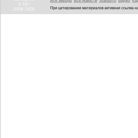
Все звезды
Все новости
Starфото
Видео
Ка
© 18+
При цитировании материалов активная ссылка на
2008-2026