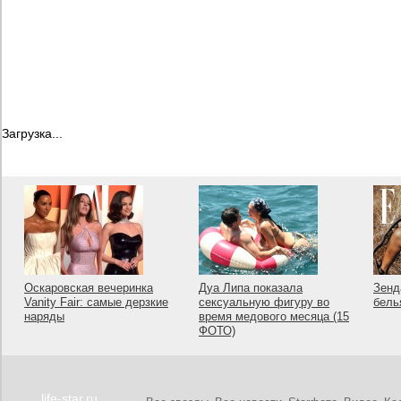
Загрузка...
Оскаровская вечеринка
Дуа Липа показала
Зенд
Vanity Fair: самые дерзкие
сексуальную фигуру во
бель
наряды
время медового месяца (15
ФОТО)
life-star.ru