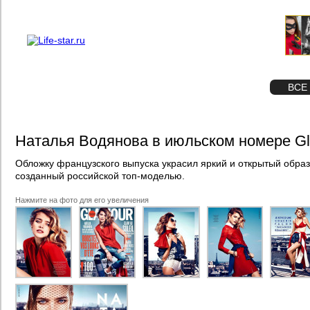
О проекте
Реклама
STAR
ФОТО
ВСЕ
Наталья Водянова в июльском номере G
Обложку французского выпуска украсил яркий и открытый образ
созданный российской топ-моделью.
Нажмите на фото для его увеличения