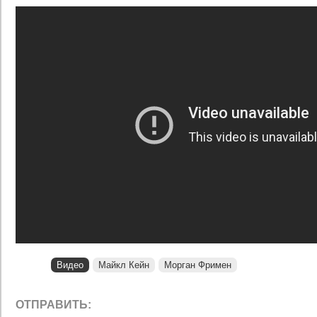
Видео
Майкл Кейн
Морган Фримен
ОТПРАВИТЬ: