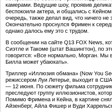
камерами. Ведущие шоу, проявив деликат
беспокоили актера, и общались с Кейном.
очередь, также делал вид, что ничего не 
Окончательно проснулся Фримен к серед
однако далось ему это с трудом.
В сообщении на сайте Q13 FOX News, ко
Сиэтле и Такоме (штат Вашингтон), по э
говорится: «Все нормально, Морган. Мы в
Билла может убаюкать».
Триллер «Иллюзия обмана» (Now You See
режиссером Луи Летерье, выходит в США 
— 12 июня. По сюжету фильма сотрудни
преследуют группу иллюзионистов, котор
Помимо Фримена и Кейна, в картине сня
Айзенберг, Айла Фишер и Вуди Харрельс