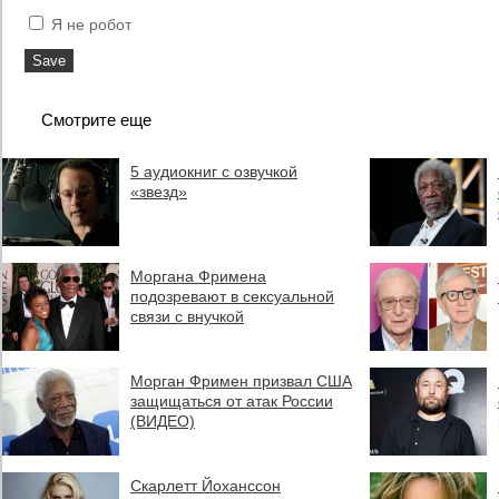
Я не робот
Смотрите еще
5 аудиокниг с озвучкой
«звезд»
Моргана Фримена
подозревают в сексуальной
связи с внучкой
Морган Фримен призвал США
защищаться от атак России
(ВИДЕО)
Скарлетт Йоханссон