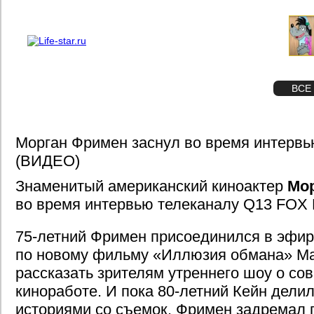
О проекте
Реклама
STAR
ФОТО
ВСЕ
Морган Фримен заснул во время интерв
(ВИДЕО)
Знаменитый американский киноактер
Мо
во время интервью телеканалу Q13 FOX
75-летний Фримен присоединился в эфир
по новому фильму «Иллюзия обмана» Ма
рассказать зрителям утреннего шоу о со
киноработе. И пока 80-летний Кейн дели
историями со съемок, Фримен задремал 