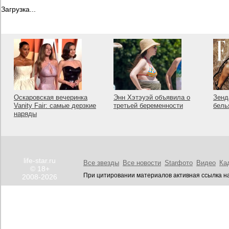
Загрузка...
Оскаровская вечеринка
Энн Хэтэуэй объявила о
Зенд
Vanity Fair: самые дерзкие
третьей беременности
бель
наряды
life-star.ru
Все звезды
Все новости
Starфото
Видео
Ка
© 18+
При цитировании материалов активная ссылка на
2008-2026