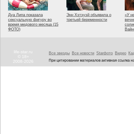
Дуа Липа показала
Энн Хэтэуэй объявила о
«У н
сексуальную фигуру во
третьей беременности
вечн
время медового месяца (15
соли
ФОТО)
Вайн
life-star.ru
Все звезды
Все новости
Starфото
Видео
Ка
© 18+
При цитировании материалов активная ссылка на
2008-2026