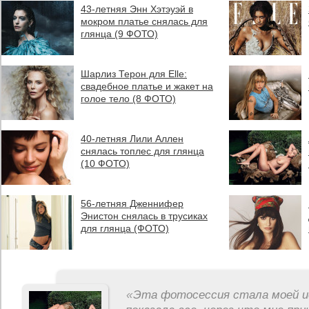
43-летняя Энн Хэтэуэй в
мокром платье снялась для
глянца (9 ФОТО)
Шарлиз Терон для Elle:
свадебное платье и жакет на
голое тело (8 ФОТО)
40-летняя Лили Аллен
снялась топлес для глянца
(10 ФОТО)
56-летняя Дженнифер
Энистон снялась в трусиках
для глянца (ФОТО)
«
Эта фотосессия стала моей и