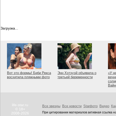
Загрузка...
Вот это формы! Биби Рекса
Энн Хэтэуэй объявила о
«У н
восхитила пляжными фото
третьей беременности
вечн
соли
Вайн
life-star.ru
Все звезды
Все новости
Starфото
Видео
Ка
© 18+
При цитировании материалов активная ссылка на
2008-2026