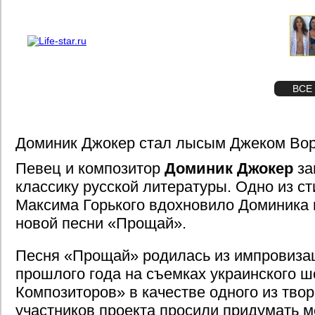
О проекте
Реклама
STAR
ФОТО
ВСЕ
Доминик Джокер стал лысым Джеком Во
Певец и композитор
Доминик Джокер
за
классику русской литературы. Одно из с
Максима Горького вдохновило Доминика 
новой песни «Прощай».
Песня «Прощай» родилась из импровизац
прошлого года на съемках украинского ш
Композиторов» в качестве одного из тво
участников проекта просили придумать 