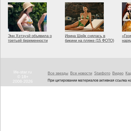
Энн Хэтэуэй объявила о
Ирина Шейк снялась в
«Грэ
третьей беременности
бикини на пляже (15 ФОТО)
наря
life-star.ru
Все звезды
Все новости
Starфото
Видео
Ка
© 18+
При цитировании материалов активная ссылка на
2008-2026