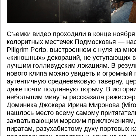
Съемки видео проходили в конце ноября
колоритных местечек Подмосковья — на
Piligrim Porto, выстроенном с нуля из мн
«киношных» декораций, не уступающих 
лучшим голливудским локациям. В резуль
нового клипа можно увидеть и огромный 
аутентичную средневековую таверну, цер
даже почти подлинную тюрьму. В истории,
небольшим минуты рассказала режиссер
Доминика Джокера Ирина Миронова (Miron
нашлось место всему самому притягател
захватывающим морским приключениям,
пиратам, разухабистому духу портовых к