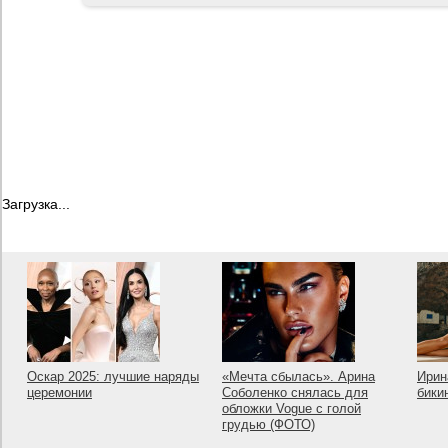
Загрузка...
Оскар 2025: лучшие наряды
«Мечта сбылась». Арина
Ирин
церемонии
Соболенко снялась для
бики
обложки Vogue с голой
грудью (ФОТО)