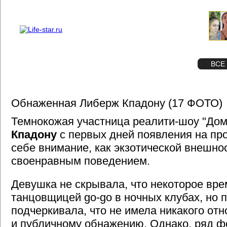
О проекте
Реклама
STAR
ФОТО
ВСЕ
Обнаженная Либерж Кпадону (17 ФОТО)
Темнокожая участница реалити-шоу "Дом
Кпадону
с первых дней появления на про
себе внимание, как экзотической внешнос
своенравным поведением.
Девушка не скрывала, что некоторое вр
танцовщицей go-go в ночных клубах, но 
подчеркивала, что не имела никакого отн
и публичному обнажению. Однако, ряд ф