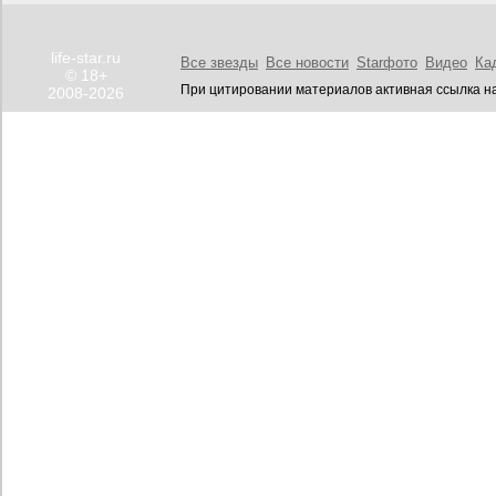
life-star.ru
Все звезды
Все новости
Starфото
Видео
Ка
© 18+
При цитировании материалов активная ссылка на
2008-2026