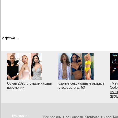
Загрузка...
Оскар 2025: лучшие наряды
Самые сексуальные актрисы
«Меч
церемонии
в возрасте за 50
Собо
обло
груд
life-star.ru
Все звезды
Все новости
Starфото
Видео
Ка