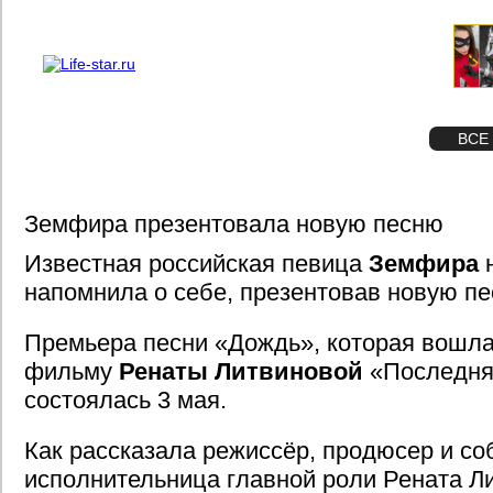
О проекте
Реклама
STAR
ФОТО
ВСЕ
Земфира презентовала новую песню
Известная российская певица
Земфира
н
напомнила о себе, презентовав новую пе
Премьера песни «Дождь», которая вошла 
фильму
Ренаты Литвиновой
«Последняя
состоялась 3 мая.
Как рассказала режиссёр, продюсер и со
исполнительница главной роли Рената Л