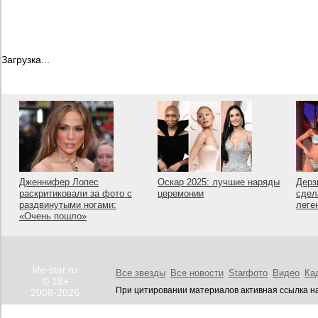
Загрузка...
Дженнифер Лопес
Оскар 2025: лучшие наряды
Дерз
раскритиковали за фото с
церемонии
сдел
раздвинутыми ногами:
леге
«Очень пошло»
life-star.ru
Все звезды
Все новости
Starфото
Видео
Ка
© 18+
При цитировании материалов активная ссылка на
2008-2026