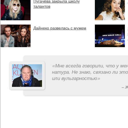
Пугачёва закрыла школу
талантов
Дайнеко развелась с мужем
«
Мне всегда говорили, что у ме
натура. Не знаю, связано ли эт
или вульгарностью
»
– 