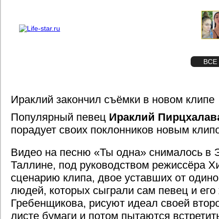
О проекте
Реклама
STAR
ФОТО
ВСЕ
Ираклий закончил съёмки в новом клипе
Популярный певец
Ираклий Пирцхалав
порадует своих поклонников новым клип
Видео на песню «Ты одна» снималось в Э
Таллине, под руководством режиссёра Х
сценарию клипа, двое уставших от один
людей, которых сыграли сам певец и ег
Гребенщикова, рисуют идеал своей втор
листе бумаги и потом пытаются встретить