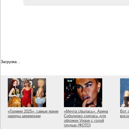
Загрузка...
«Грэмми 2025»: самые яркие
«Мечта сбылась». Арина
Вот 
наряды церемонии
Соболенко снялась для
восх
обложки Vogue с голой
грудью (ФОТО)