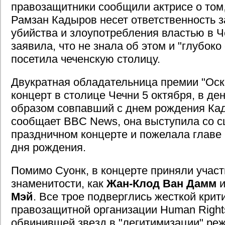
правозащитники сообщили актрисе о том,
Рамзан Кадыров несет ответственность 
убийства и злоупотребления властью в Ч
заявила, что не знала об этом и "глубоко
посетила чеченскую столицу.
Двукратная обладательница премии "Оск
концерт в столице Чечни 5 октября, в де
образом совпавший с днем рождения Кад
сообщает BBC News, она выступила со с
праздничном концерте и пожелала главе 
дня рождения.
Помимо Суонк, в концерте приняли участ
знаменитости, как
Жан-Клод Ван Дамм
и
Мэй
. Все трое подверглись жесткой крит
правозащитной организации Human Right
обвинившей звезд в "легитимизации" ре