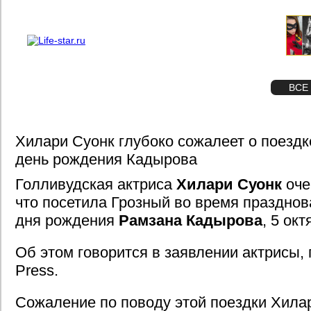
О проекте
Реклама
STAR
ФОТО
ВСЕ
Хилари Суонк глубоко сожалеет о поездк
день рождения Кадырова
Голливудская актриса
Хилари Суонк
оче
что посетила Грозный во время празднов
дня рождения
Рамзана Кадырова
, 5 окт
Об этом говорится в заявлении актрисы, 
Press.
Сожаление по поводу этой поездки Хилар