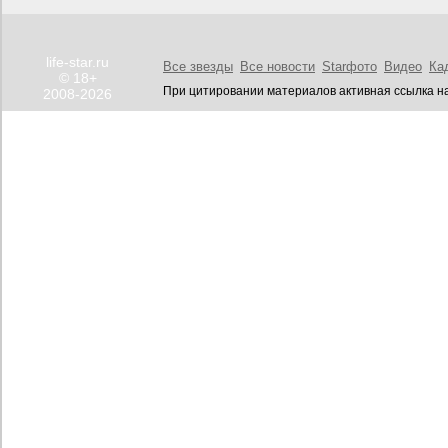
life-star.ru
Все звезды
Все новости
Starфото
Видео
Ка
© 18+
При цитировании материалов активная ссылка на
2008-2026