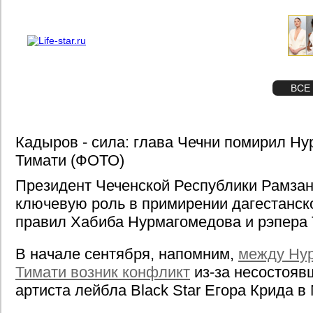
О проекте
Реклама
STAR
ФОТО
ВСЕ
Кадыров - сила: глава Чечни помирил Н
Тимати (ФОТО)
Президент Чеченской Республики Рамза
ключевую роль в примирении дагестанск
правил Хабиба Нурмагомедова и рэпера 
В начале сентября, напомним,
между Ну
Тимати возник конфликт
из-за несостояв
артиста лейбла Black Star Егора Крида в