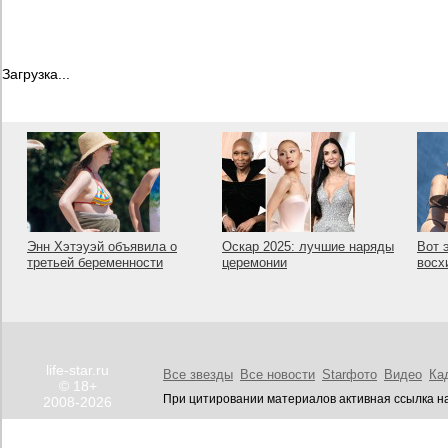
Загрузка...
Энн Хэтэуэй объявила о
Оскар 2025: лучшие наряды
Вот 
третьей беременности
церемонии
восх
life-star.ru
Все звезды
Все новости
Starфото
Видео
Ка
© 18+
При цитировании материалов активная ссылка на
2008-2026