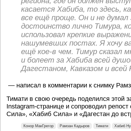
региона, где он должен выст
касается Хабиба, то здесь, ка
все ещё проще. Он и не думал
достоинство лично Тимура, к
использовал крепкие выражени
нашумевших постах. Я хочу в
ещё кое-в чем. Тимур сказал м
и болеет за Хабиба всей душо
Дагестаном, Кавказом и всей 
— написал в комментарии к снимку Рамз
Тимати в свою очередь поделился этой з
Instagram-странице и сопроводил репос
Сила», «Хабиб Сила» и «Дагестан до вст
Конор МакГрегор
Рамзан Кадыров
Тимати
Хабиб Н