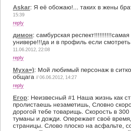
Askar
:
Я её обожаю!... таких в жены бра
15:39
reply
димон
:
самбурская респект!!!!!!!!!!сама
универе!!!да и в профиль если смотреть оч
11.06.2012, 22:08
reply
Муха=)
:
Мой любимый персонаж в ситк
общага
// 06.06.2012, 14:27
reply
Егор
:
Неизвесный #1 Наша жизнь как с
пролистаешь незаметишь, Словно скоро
дорогой тебе товарищь. Скорость в 300
туманы и дожди. Опережает своё время
страницы. Слово плоско на асфальте, с