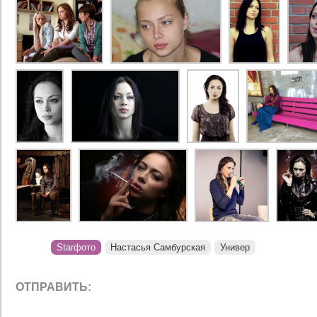
Starфото
Настасья Самбурская
Универ
ОТПРАВИТЬ: