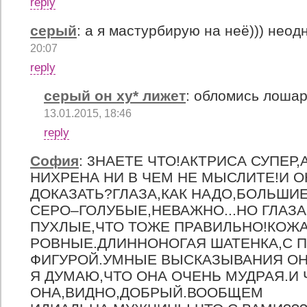
reply
серый
:
а я мастурбирую на неё))) нео
20:07
reply
серый он ху* лижет
:
обломись лошар
13.01.2015, 18:46
reply
София
:
3НАЕТЕ ЧТО!АКТРИСА СУПЕР,
НИХРЕНА НИ В ЧЕМ НЕ МЫСЛИТЕ!И О
ДОКАЗАТЬ?ГЛАЗА,КАК НАДО,БОЛЬШИ
СЕРО–ГОЛУБЫЕ,НЕВАЖНО...НО ГЛАЗ
ПУХЛЫЕ,ЧТО ТОЖЕ ПРАВИЛЬНО!КОЖА
РОВНЫЕ.ДЛИННОНОГАЯ ШАТЕНКА,С 
ФИГУРОЙ.УМНЫЕ ВЫСКАЗЫВАНИЯ ОНА
Я ДУМАЮ,ЧТО ОНА ОЧЕНЬ МУДРАЯ.И
ОНА,ВИДНО,ДОБРЫЙ.ВООБЩЕМ