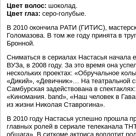
Цвет волос:
шоколад.
Цвет глаз:
серо-голубые.
В 2010 окончила РАТИ (ГИТИС), мастерск
Голомазова. В том же году принята в тру
Бронной.
Сниматься в сериалах Настасья начала 
ВУЗа, в 2008 году. За это время она успе
нескольких проектах: «Обручальное коль
«Дикий», «Девичник»… На театральной с
Самбурская задействована в спектаклях:
«Киномания. band», «Наш человек в Гав
из жизни Николая Ставрогина».
В 2010 году Настасья успешно прошла пр
главных ролей в сериале телеканала ТН
общага». В ситкоме актриса воплотит ро