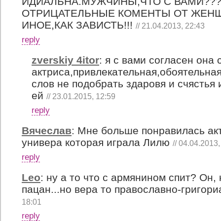
ИДИАЛЬНА.МУЖЧИНЫ,ЧТО С ВАМИ???!
ОТРИЦАТЕЛЬНЫЕ КОМЕНТЫ ОТ ЖЕНЩ
ИНОЕ,КАК ЗАВИСТЬ!!!
// 21.04.2013, 22:43
reply
zverskiy 4itor
:
я с вами согласен она
актриса,привлекательная,обоятельная
слов не подобрать здаровя и счястья 
ей
// 23.01.2015, 12:59
reply
Вячеслав
:
Мне больше понравилась акт
универа которая играла Лилю
// 04.04.2013,
reply
Leo
:
ну а то что с армянином спит? Он,
пацан...но вера то православно-григори
18:01
reply