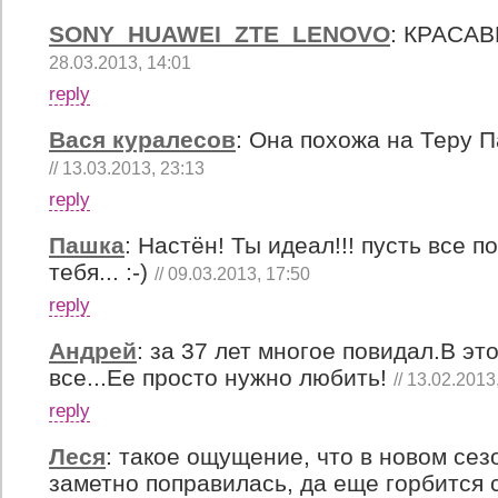
SONY_HUAWEI_ZTE_LENOVO
:
КРАСАВИЦА
28.03.2013, 14:01
reply
Вася куралесов
:
Она похожа на Теру П
// 13.03.2013, 23:13
reply
Пашка
:
Настён! Ты идеал!!! пусть все п
тебя... :-)
// 09.03.2013, 17:50
reply
Андрей
:
за 37 лет многое повидал.В эт
все...Ее просто нужно любить!
// 13.02.2013
reply
Леся
:
такое ощущение, что в новом сез
заметно поправилась, да еще горбится 