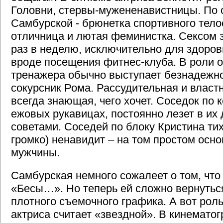
Головни, стервы-мужененавистницы. По 
Самбурской - брюнетка спортивного тел
отличница и лютая феминистка. Сексом 
раз в неделю, исключительно для здоровь
вроде посещения фитнес-клуба. В роли 
тренажера обычно выступает безнадежн
сокурсник Рома. Рассудительная и власт
всегда знающая, чего хочет. Соседок по 
ежовых рукавицах, постоянно лезет в их
советами. Соседей по блоку Кристина тих
громко) ненавидит – на том простом осно
мужчины.
Самбурская немного сожалеет о том, что
«Бесы…». Но теперь ей сложно вернуться
плотного съемочного графика. А вот рол
актриса считает «звездной». В кинемато