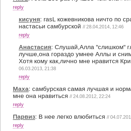
reply
кисуня
:
rasL кожевникова ничто по с
настасьи самбурской
// 28.04.2014, 12:46
reply
Анастасия
:
Слушай,Алла "слишком" г
лучше,она гораздо умнее Аллы и сни
Хотя кому как,лично мне нравится Кр
06.03.2013, 21:38
reply
Маха
:
самбурская самая лучшая и норм
мне она нравиться
// 24.08.2012, 22:24
reply
Парвиз
:
В нее легко влюбиться
// 04.07.20
reply