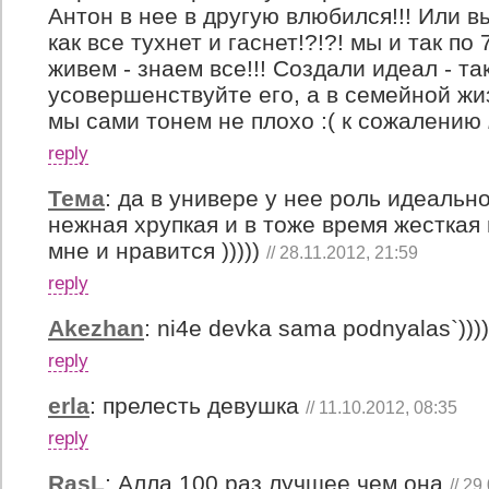
Антон в нее в другую влюбился!!! Или в
как все тухнет и гаснет!?!?! мы и так по
живем - знаем все!!! Создали идеал - та
усовершенствуйте его, а в семейной жи
мы сами тонем не плохо :( к сожалению
reply
Тема
:
да в универе у нее роль идеальн
нежная хрупкая и в тоже время жесткая 
мне и нравится )))))
// 28.11.2012, 21:59
reply
Akezhan
:
ni4e devka sama podnyalas`))))
reply
erla
:
прелесть девушка
// 11.10.2012, 08:35
reply
RasL
:
Алла 100 раз лучшее чем она
// 29