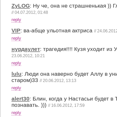
ZyLOG
:
Ну че, она не страшненькая )) 
// 04.07.2012, 01:48
reply
VIP
:
ва-абще ульотная актриса
// 24.06.201
reply
нурдаулет
:
трагедия!!!! Кузя уходит из У
23.06.2012, 10:21
reply
lulu
:
Люди она наверно будет Аллу в ун
старом)33
// 20.06.2012, 13:13
reply
alert30
:
Блин, когда у Настасьи будет в T
познавать. )))
// 16.06.2012, 17:59
reply