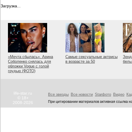
Загрузка...
«Мечта сбылась». Арина
Самые сексуальные актрисы
Зенд
Соболенко снялась для
в возрасте за 50
бель
обложки Vogue с голой
грудью (ФОТО)
life-star.ru
Все звезды
Все новости
Starфото
Видео
Ка
© 18+
При цитировании материалов активная ссылка на
2008-2026