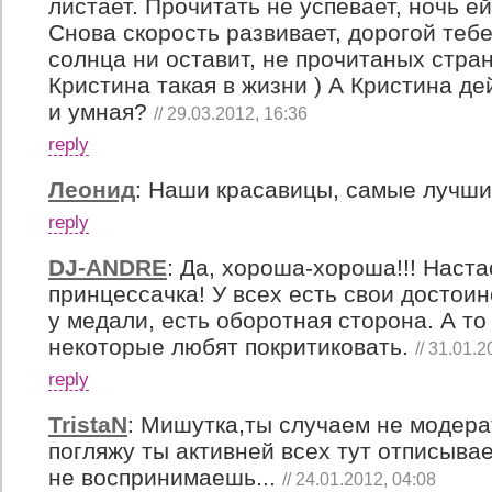
листает. Прочитать не успевает, ночь ей
Снова скорость развивает, дорогой теб
солнца ни оставит, не прочитаных стра
Кристина такая в жизни ) А Кристина д
и умная?
// 29.03.2012, 16:36
reply
Леонид
:
Наши красавицы, самые лучшие
reply
DJ-ANDRE
:
Да, хороша-хороша!!! Настас
принцессачка! У всех есть свои достоин
у медали, есть оборотная сторона. А то
некоторые любят покритиковать.
// 31.01.2
reply
TristaN
:
Мишутка,ты случаем не модерат
погляжу ты активней всех тут отписыва
не воспринимаешь...
// 24.01.2012, 04:08