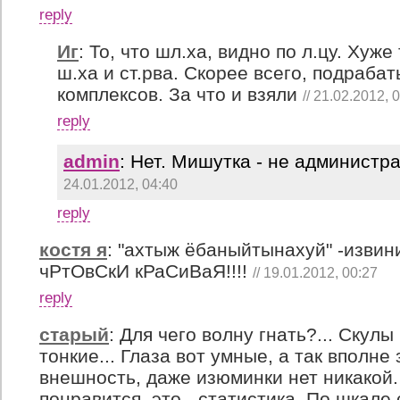
reply
Иг
:
То, что шл.ха, видно по л.цу. Хуже
ш.ха и ст.рва. Скорее всего, подрабаты
комплексов. За что и взяли
// 21.02.2012, 
reply
admin
:
Нет. Мишутка - не администр
24.01.2012, 04:40
reply
костя я
:
"ахтыж ёбаныйтынахуй" -извини
чРтОвСкИ кРаСиВаЯ!!!!
// 19.01.2012, 00:27
reply
старый
:
Для чего волну гнать?... Скул
тонкие... Глаза вот умные, а так вполне
внешность, даже изюминки нет никакой.
понравится, это - статистика. По шкале 