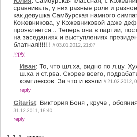
Юлия
:
Самбурская классная, с Кожевни
сравнивать, у них разные роли и разное
как девушка Самбурская намного симпа
Кожевникова, у Кожевниковой даже деф
проявляется... Теперь она в партии, по
на заседаниях и выступлениях президен
блатная!!!!!!!
// 03.01.2012, 21:07
reply
Иван
:
То, что шл.ха, видно по л.цу. Х
ш.ха и ст.рва. Скорее всего, подрабаты
комплексов. За что и взяли
// 21.02.2012, 
reply
Gitarist
:
Виктория Боня , круче , обояни
31.12.2011, 18:40
reply