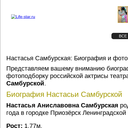
О проекте
Реклама
STAR
ФОТО
ВСЕ
Настасья Самбурская: Биография и фото
Представляем вашему вниманию биогра
фотоподборку российской актрисы театр
Самбурской
.
Биография Настасьи Самбурской
Настасья Аниславовна Самбурская
ро
года в городке Приозёрск Ленинградской 
Рост:
1.77м.