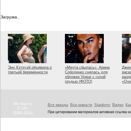
Загрузка...
Энн Хэтэуэй объявила о
«Мечта сбылась». Арина
Джен
третьей беременности
Соболенко снялась для
раск
обложки Vogue с голой
разд
грудью (ФОТО)
«Оче
life-star.ru
Все звезды
Все новости
Starфото
Видео
Ка
© 18+
При цитировании материалов активная ссылка на
2008-2026