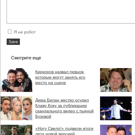
Я не робот
Смотрите еще
Киркоров назвал певцов,
которые могут занять его
место на сцене
Дима Билан жестко осудил
Клаву Коку за публикацию
скандального видео с пьяной
Бузовой
«Ногу Свело!» подвели итоги
лета новой версией