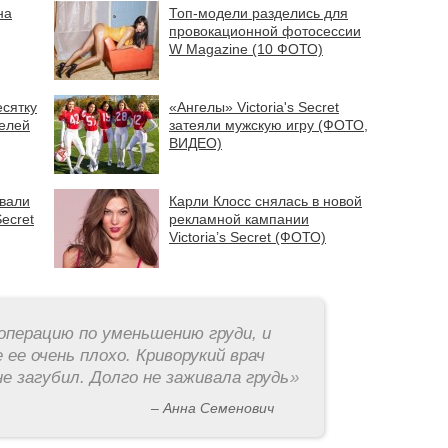
на
Топ-модели разделись для
провокационной фотосессии
W Magazine (10 ФОТО)
есятку
«Ангелы» Victoria's Secret
елей
затеяли мужскую игру (ФОТО,
ВИДЕО)
вали
Карли Клосс снялась в новой
Secret
рекламной кампании
Victoria’s Secret (ФОТО)
операцию по уменьшению груди, и
 ее очень плохо. Криворукий врач
е загубил. Долго не заживала грудь
»
– Анна Семенович