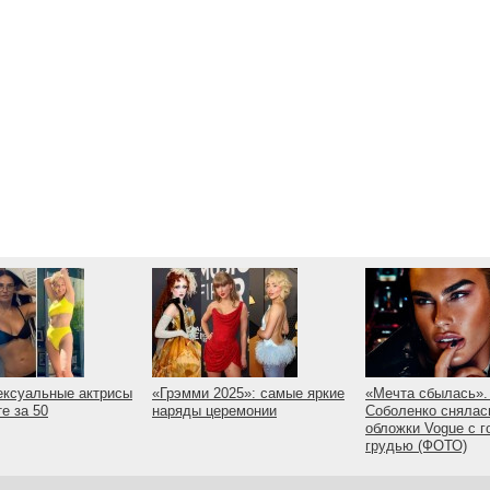
ексуальные актрисы
«Грэмми 2025»: самые яркие
«Мечта сбылась».
те за 50
наряды церемонии
Соболенко снялас
обложки Vogue с г
грудью (ФОТО)