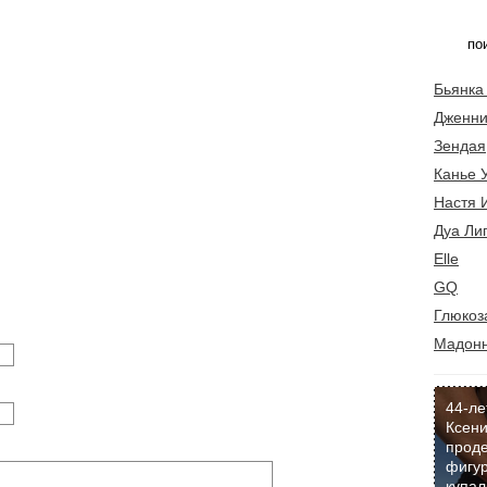
Бьянка
Дженни
Зендая
Канье 
Настя 
Дуа Ли
Elle
GQ
Глюкоз
Мадон
44-ле
Ксени
прод
фигур
купал