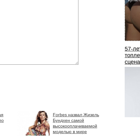
57-ле
топле
сцена
ая
Forbes назвал Жизель
по
Бундхен самой
высокооплачиваемой
моделью в мире