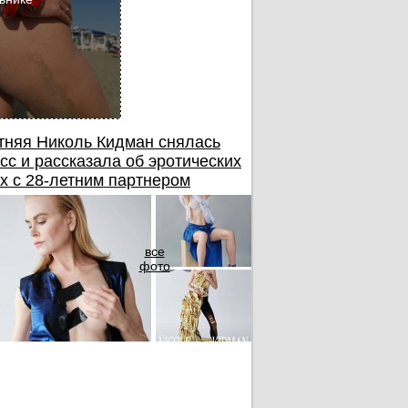
тняя Николь Кидман снялась
сс и рассказала об эротических
х с 28-летним партнером
все
фото