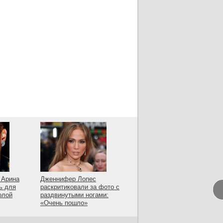
 Арина
Дженнифер Лопес
ь для
раскритиковали за фото с
олой
раздвинутыми ногами:
«Очень пошло»