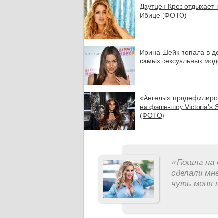
Даутцен Крез отдыхает 
Ибице (ФОТО)
Ирина Шейк попала в д
самых сексуальных мод
«Ангелы» продефилиро
на фэшн-шоу Victoria's 
(ФОТО)
«
Пошла на 
сделали мне
чуть меня н