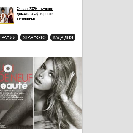
Оскар 2026: лучшие
декольте афтерпати-
вечеринки
ГРАФИИ
STARФОТО
КАДР ДНЯ