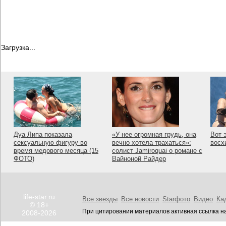
Загрузка...
Дуа Липа показала
«У нее огромная грудь, она
Вот 
сексуальную фигуру во
вечно хотела трахаться»:
восх
время медового месяца (15
солист Jamiroquai о романе с
ФОТО)
Вайноной Райдер
life-star.ru
Все звезды
Все новости
Starфото
Видео
Ка
© 18+
При цитировании материалов активная ссылка на
2008-2026