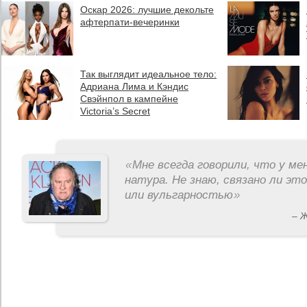
Оскар 2026: лучшие декольте
афтерпати-вечеринки
Так выглядит идеальное тело:
Адриана Лима и Кэндис
Свэйнпол в кампейне
Victoria’s Secret
«
Мне всегда говорили, что у ме
натура. Не знаю, связано ли эт
или вульгарностью
»
– 