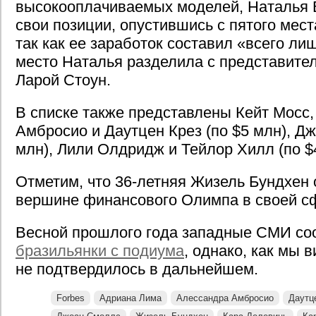
высокооплачиваемых моделей, Наталья 
свои позиции, опустившись с пятого мест
так как ее заработок составил «всего ли
место Наталья разделила с представите
Ларой Стоун.
В списке также представлены Кейт Мосс
Амбросио и Даутцен Крез (по $5 млн), Д
млн), Лили Олдридж и Тейлор Хилл (по $
Отметим, что 36-летняя Жизель Бундхен 
вершине финансового Олимпа в своей сф
Весной прошлого года западные СМИ с
бразильянки с подиума
, однако, как мы 
не подтвердилось в дальнейшем.
Forbes
Адриана Лима
Алессандра Амбросио
Даутц