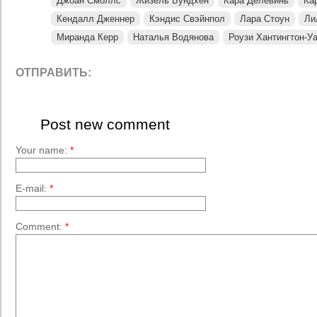
Джоан Смоллс
Жизель Бундхен
Кара Делевинь
Ка
Кендалл Дженнер
Кэндис Свэйнпол
Лара Стоун
Ли
Миранда Керр
Наталья Водянова
Роузи Хантингтон-У
ОТПРАВИТЬ:
Post new comment
Your name:
*
E-mail:
*
Comment:
*