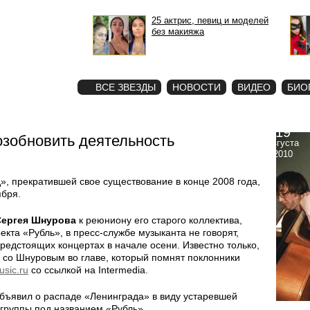
25 актрис, певиц и моделей
без макияжа
STAR
ФОТО
ВСЕ ЗВЕЗДЫ
НОВОСТИ
ВИДЕО
БИО
19
зобновить деятельность
августа
2010
, прекратившей свое существование в конце 2008 года,
ября.
Сергея Шнурова
к реюниону его старого коллектива,
екта «Рубль», в пресс-службе музыканта не говорят,
едстоящих концертах в начале осени. Известно только,
» со Шнуровым во главе, который помнят поклонники
sic.ru
со ссылкой на Intermedia.
бъявил о распаде «Ленинграда» в виду устаревшей
группы под названием «Рубль».