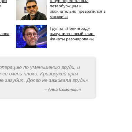
арок
Шнур перестал был
о
петербуржцем и
окончательно превратился в
москвича
Группа «Ленинград»
лова,
выпустила новый клип.
Фанаты разочарованы
операцию по уменьшению груди, и
 ее очень плохо. Криворукий врач
е загубил. Долго не заживала грудь
»
– Анна Семенович