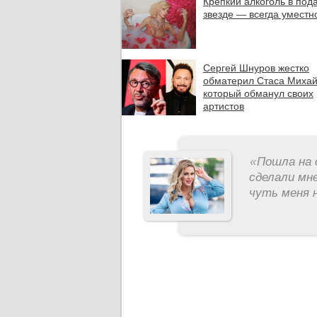
Крепкий алкоголь в под
звезде — всегда уместн
Сергей Шнуров жестко
обматерил Стаса Михай
который обманул своих
артистов
«
Пошла на 
сделали мне
чуть меня н