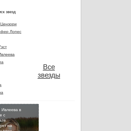
 Цензори
фер Лопес
Уэст
Ивлеева
па
Все
звезды
а
на
 Ивлеева в
е с
ьте
Кадр
ует на
дня
у реки