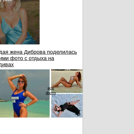
дая жена Диброва поделилась
ими фото с отдыха на
дивах
все
фото