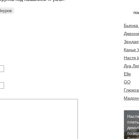
Шнуров
Бьянка
Дженни
Зендая
Канье 
Настя 
Дуа Ли
Elle
GQ
Глюкоз
Мадон
Настя
плать
декол
позир
берег