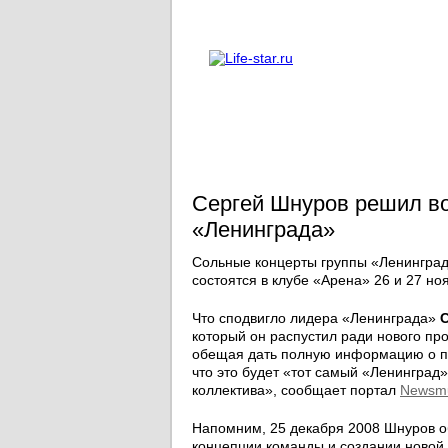
О проекте
Реклама
Сергей Шнуров решил во
«Ленинграда»
Сольные концерты группы «Ленинград»
состоятся в клубе «Арена» 26 и 27 но
Что сподвигло лидера «Ленинграда»
который он распустил ради нового про
обещая дать полную информацию о пр
что это будет «тот самый «Ленинград
коллектива», сообщает портал
Newsmu
Напомним, 25 декабря 2008 Шнуров о
концепции команды и создании новой 