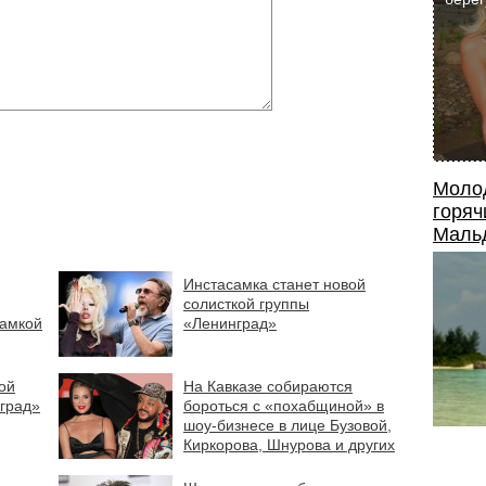
Моло
горяч
Маль
Инстасамка станет новой
солисткой группы
самкой
«Ленинград»
ой
На Кавказе собираются
нград»
бороться с «похабщиной» в
шоу-бизнесе в лице Бузовой,
Киркорова, Шнурова и других