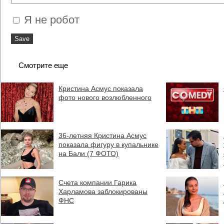
Я не робот
Смотрите еще
Кристина Асмус показала
фото нового возлюбленного
36-летняя Кристина Асмус
показала фигуру в купальнике
на Бали (7 ФОТО)
Счета компании Гарика
Харламова заблокированы
ФНС