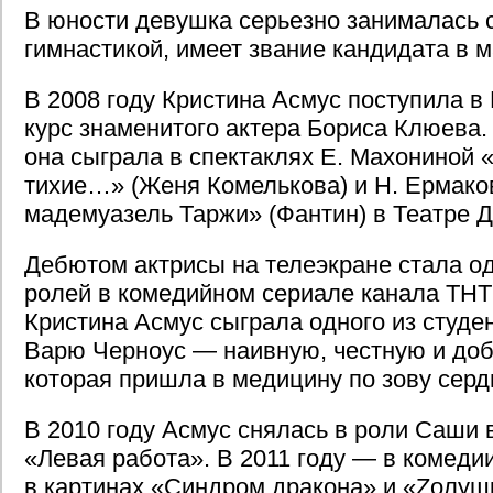
В юности девушка серьезно занималась 
гимнастикой, имеет звание кандидата в м
В 2008 году Кристина Асмус поступила в
курс знаменитого актера Бориса Клюева. 
она сыграла в спектаклях Е. Махониной «
тихие…» (Женя Комелькова) и Н. Ермако
мадемуазель Таржи» (Фантин) в Театре Д
Дебютом актрисы на телеэкране стала од
ролей в комедийном сериале канала ТНТ
Кристина Асмус сыграла одного из студ
Варю Черноус — наивную, честную и доб
которая пришла в медицину по зову серд
В 2010 году Асмус снялась в роли Саши 
«Левая работа». В 2011 году — в комеди
в картинах «Синдром дракона» и «Zолуш