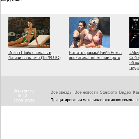
Ирина Шейк снялась в
Вот это формы! Биби Рекса
«Меч
бикини на пляже (15 ФОТО)
восхитила пляжными фото
Собо
обло
груд
life-star.ru
Все звезды
Все новости
Starфото
Видео
Ка
© 18+
При цитировании материалов активная ссылка на
2008-2026