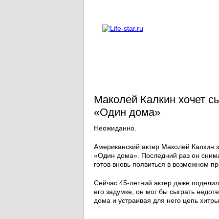
О проекте
Реклама
Маколей Калкин хочет с
«Один дома»
Неожиданно.
Американский актер Маколей Калкин з
«Один дома». Последний раз он снима
готов вновь появиться в возможном пр
Сейчас 45-летний актер даже подели
его задумке, он мог бы сыграть недот
дома и устраивая для него цепь хитры