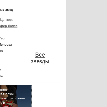
 Цензори
фер Лопес
Уэст
Ивлеева
па
Все
звезды
а
на
тняя
я Собчак
емонстрировала
Кадр
у в
дня
ьнике