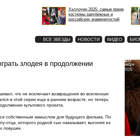
Хэллоуин 2025: самые яркие
костюмы зарубежных и
российских знаменитостей
STAR
ФОТО
ВСЕ ЗВЕЗДЫ
НОВОСТИ
ВИДЕО
БИО
26
ыграть злодея в продолжении
ноября
2025
аявил, что не исключает возвращения во вселенную
лся в этой серии еще в раннем возрасте, но теперь
одолжении культового проекта.
лся собственным замыслом для будущего фильма. По
епу-отца, которого родной сын наказывает, выгоняя из
х ловушек.