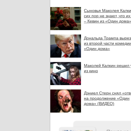
Сыновья Маколея Калки
сих пор не знают, что и
– Кевин из «Один дома
Дональда Трампа выре
из второй части комеди
«Один дома»
Маколей Калкин решил 
из кино
Дэниел Стерн снял «отв
на продолжение «Один
дома» (ВИДЕО)