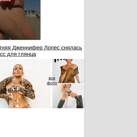
тняя Дженнифер Лопес снялась
сс для глянца
все
фото