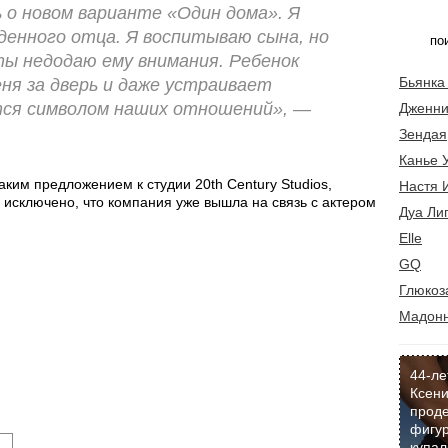
ь о новом варианте «Один дома». Я
еденного отца. Я воспитываю сына, но
ты недодаю ему внимания. Ребенок
Бьянка
ня за дверь и даже устраивает
тся символом наших отношений», —
Дженни
Зендая
Канье 
аким предложением к студии 20th Century Studios,
Настя 
исключено, что компания уже вышла на связь с актером
Дуа Ли
Elle
GQ
Глюкоз
Мадон
44-ле
Ксени
прод
фигур
купал