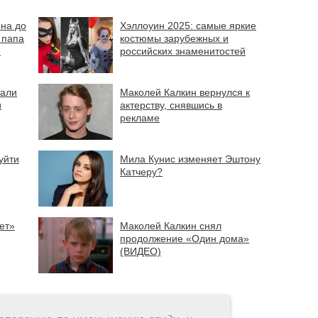
на до
Хэллоуин 2025: самые яркие
х папа
костюмы зарубежных и
»
российских знаменитостей
зали
Маколей Калкин вернулся к
и
актерству, снявшись в
рекламе
уйти
Мила Кунис изменяет Эштону
Катчеру?
ет»
Маколей Калкин снял
продолжение «Один дома»
(ВИДЕО)