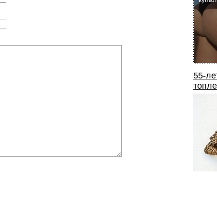
55-ле
топле