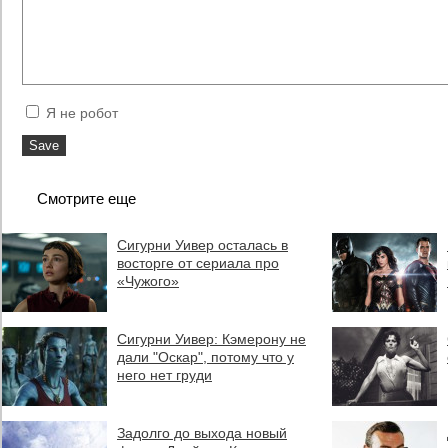
Я не робот
Смотрите еще
Сигурни Уивер осталась в
восторге от сериала про
«Чужого»
Сигурни Уивер: Кэмерону не
дали "Оскар", потому что у
него нет груди
Задолго до выхода новый