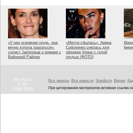
«У нее огромная грудь, она
«Мечта сбылась». Арина
Ирин
вечно хотела трахаться»:
Соболенко снялась для
бики
солист Jamiroquai о романе с
обложки Vogue с голой
Вайноной Райдер
грудью (ФОТО)
life-star.ru
Все звезды
Все новости
Starфото
Видео
Ка
© 18+
При цитировании материалов активная ссылка на
2008-2026