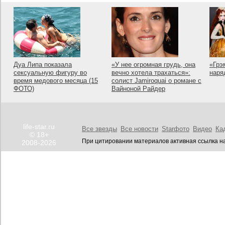
Дуа Липа показала
«У нее огромная грудь, она
«Грэ
сексуальную фигуру во
вечно хотела трахаться»:
наря
время медового месяца (15
солист Jamiroquai о романе с
ФОТО)
Вайноной Райдер
life-star.ru
Все звезды
Все новости
Starфото
Видео
Ка
© 18+
При цитировании материалов активная ссылка на
2008-2026