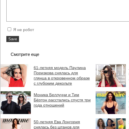
Я не робот
Смотрите еще
61-летняя модель Паулина
Поризкова снялась для
глянца в откровенном образе
с глубоким декольте
Моника Беллуччи и Тим
Бёртон расстались спустя три
года отношений
50-летняя Ева Лонгория
снялась без штанов для