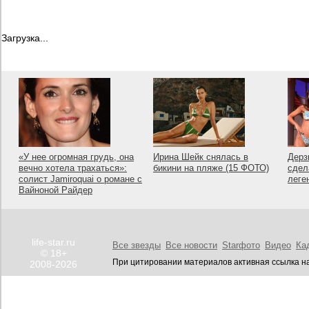
Загрузка...
«У нее огромная грудь, она
Ирина Шейк снялась в
Дерз
вечно хотела трахаться»:
бикини на пляже (15 ФОТО)
сдел
солист Jamiroquai о романе с
леге
Вайноной Райдер
life-star.ru
Все звезды
Все новости
Starфото
Видео
Ка
© 18+
При цитировании материалов активная ссылка на
2008-2026