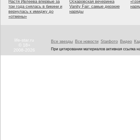
Настя Ивлеева впервые за
Оскаровская вечеринка
«Грэ
три года снялась в бикини и
Vanity Fair: самые дерзкие
наря
вернулась к имиджу до
наряды
«отмены»
life-star.ru
Все звезды
Все новости
Starфото
Видео
Ка
© 18+
При цитировании материалов активная ссылка на
2008-2026