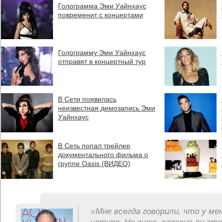
Голограмма Эми Уайнхаус
повременит с концертами
Голограмму Эми Уайнхаус
отправят в концертный тур
В Сети появилась
неизвестная демозапись Эми
Уайнхаус
В Сеть попал трейлер
документального фильма о
группе Oasis (ВИДЕО)
«
Мне всегда говорили, что у ме