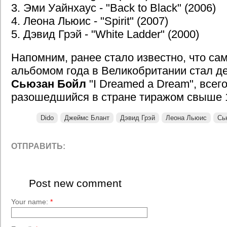
3. Эми Уайнхаус - "Back to Black" (2006)
4. Леона Льюис - "Spirit" (2007)
5. Дэвид Грэй - "White Ladder" (2000)
Напомним, ранее стало известно, что с
альбомом года в Великобритании стал д
Сьюзан Бойл
"I Dreamed a Dream", всег
разошедшийся в стране тиражом свыше 1
Dido
Джеймс Блант
Дэвид Грэй
Леона Льюис
Сь
ОТПРАВИТЬ:
Post new comment
Your name:
*