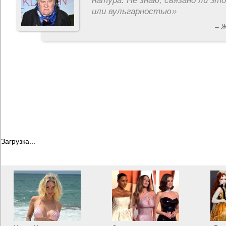
натура. Не знаю, связано ли эт
или вульгарностью
»
– 
Загрузка...