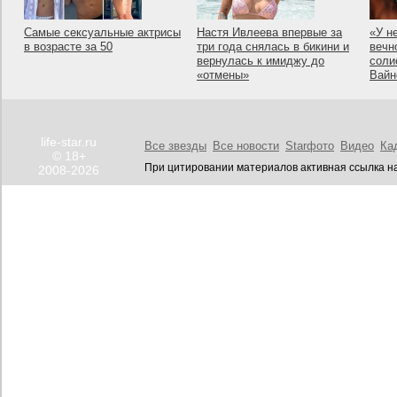
Самые сексуальные актрисы
Настя Ивлеева впервые за
«У н
в возрасте за 50
три года снялась в бикини и
вечн
вернулась к имиджу до
соли
«отмены»
Вайн
life-star.ru
Все звезды
Все новости
Starфото
Видео
Ка
© 18+
При цитировании материалов активная ссылка на
2008-2026