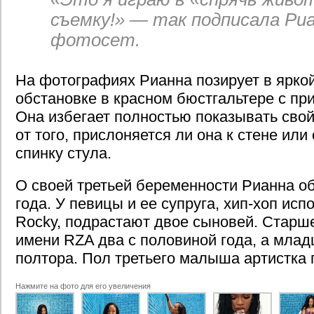
съемку!» — так подписала Ри
фотосет.
На фотографиях Рианна позирует в ярко
обстановке в красном бюстгальтере с при
Она избегает полностью показывать свой
от того, прислоняется ли она к стене или
спинку стула.
О своей третьей беременности Рианна об
года. У певицы и ее супруга, хип-хоп ис
Rocky, подрастают двое сыновей. Старш
имени RZA два с половиной года, а мла
полтора. Пол третьего малыша артистка 
Нажмите на фото для его увеличения