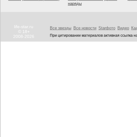
наряды
life-star.ru
Все звезды
Все новости
Starфото
Видео
Ка
© 18+
При цитировании материалов активная ссылка на
2008-2026