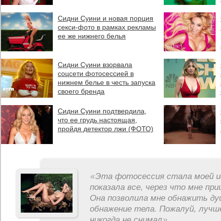
Сидни Суини и новая порция
секси-фото в рамках рекламы
ее же нижнего белья
Сидни Суини взорвала
соцсети фотосессией в
нижнем белье в честь запуска
своего бренда
Сидни Суини подтвердила,
что ее грудь настоящая,
пройдя детектор лжи (ФОТО)
«
Эта фотосессия стала моей и
показала все, через что мне пр
Она позволила мне обнажить ду
обнажение тела. Пожалуй, лучш
никогда не снимал
»