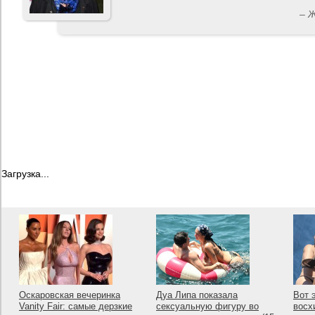
– 
Загрузка...
Оскаровская вечеринка
Дуа Липа показала
Вот 
Vanity Fair: самые дерзкие
сексуальную фигуру во
восх