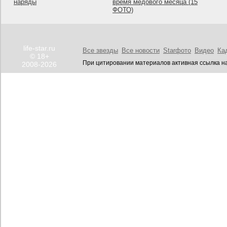
наряды
время медового месяца (15
ФОТО)
life-star.ru
Все звезды
Все новости
Starфото
Видео
Ка
© 18+
При цитировании материалов активная ссылка на
2008-2026