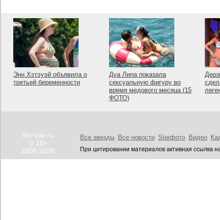
Энн Хэтэуэй объявила о
Дуа Липа показала
Дерз
третьей беременности
сексуальную фигуру во
сдел
время медового месяца (15
леге
ФОТО)
life-star.ru
Все звезды
Все новости
Starфото
Видео
Ка
© 18+
При цитировании материалов активная ссылка на
2008-2026