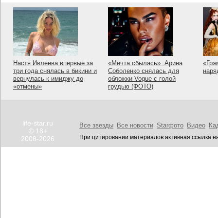
Настя Ивлеева впервые за
«Мечта сбылась». Арина
«Грэ
три года снялась в бикини и
Соболенко снялась для
наря
вернулась к имиджу до
обложки Vogue с голой
«отмены»
грудью (ФОТО)
life-star.ru
Все звезды
Все новости
Starфото
Видео
Ка
© 18+
При цитировании материалов активная ссылка на
2008-2026