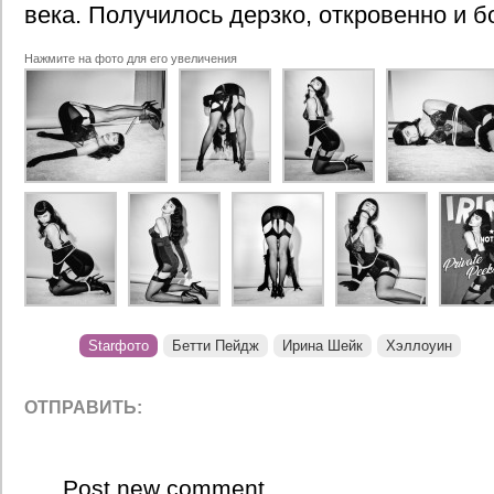
века. Получилось дерзко, откровенно и б
Нажмите на фото для его увеличения
Starфото
Бетти Пейдж
Ирина Шейк
Хэллоуин
ОТПРАВИТЬ:
Post new comment