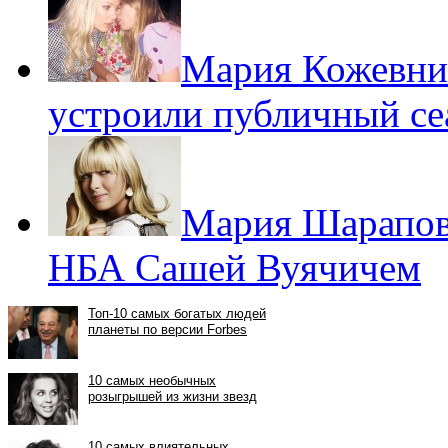
Мария Кожевни
устроили публичный с
Мария Шарапова
НБА Сашей Вуячичем