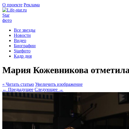
О проекте
Реклама
Star
фото
Все звезды
Новости
Видео
Биографии
Starфото
Кадр дня
Мария Кожевникова отметила
« Читать статью
Увеличить изображение
← Предыдущее
Следующее →