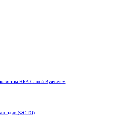
тболистом НБА Сашей Вуячичем
 кинодив (ФОТО)