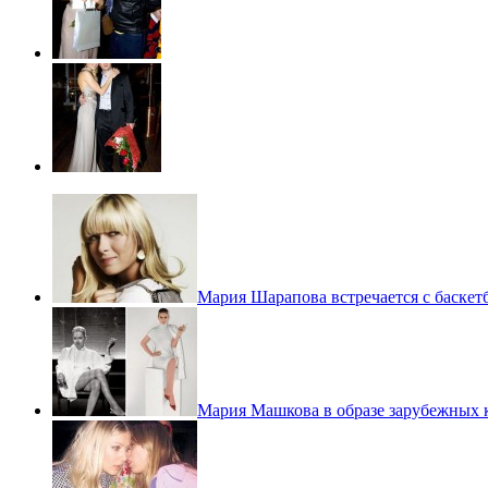
Мария Шарапова встречается с баске
Мария Машкова в образе зарубежных