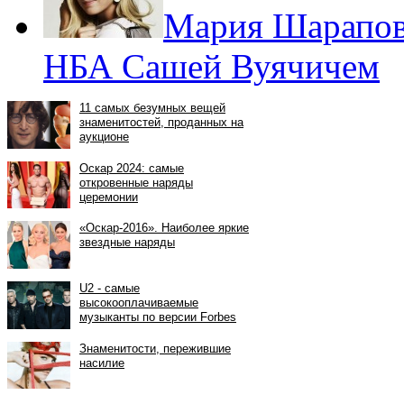
Мария Шарапова
НБА Сашей Вуячичем