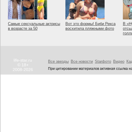
Самые сексуальные актрисы
Вот это формы! Биби Рекса
В «Н
в возрасте за 50
восхитила пляжными фото
отсы
голл
life-star.ru
Все звезды
Все новости
Starфото
Видео
Ка
© 18+
При цитировании материалов активная ссылка на
2008-2026