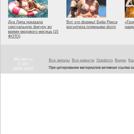
Дуа Липа показала
Вот это формы! Биби Рекса
«Грэ
сексуальную фигуру во
восхитила пляжными фото
наря
время медового месяца (15
ФОТО)
life-star.ru
Все звезды
Все новости
Starфото
Видео
Ка
© 18+
При цитировании материалов активная ссылка на
2008-2026