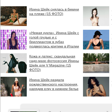
Ирина Шейк снялась в бикини
на пляже (15 ФОТО)
«Немая кукла». Ирина Шейк с
голой грудью и с
бриллиантом в зубах
подверглась критике в Италии
Кожа и латекс: скандальная
садо-мазо фотосессия Ирины
Шейк для V Magazine (15
ФОТО)
Ирина Шейк раздала
рождественского настроения,
нарядив елку в нижнем белье