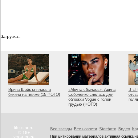
Загрузка...
Ирина Шейк снялась в
«Мечта сбылась». Арина
В «Н
бикини на пляже (15 ФОТО)
Соболенко снялась для
отсы
обложки Vogue с голой
голл
грудью (ФОТО)
life-star.ru
Все звезды
Все новости
Starфото
Видео
Ка
© 18+
При цитировании материалов активная ссылка на
2008-2026