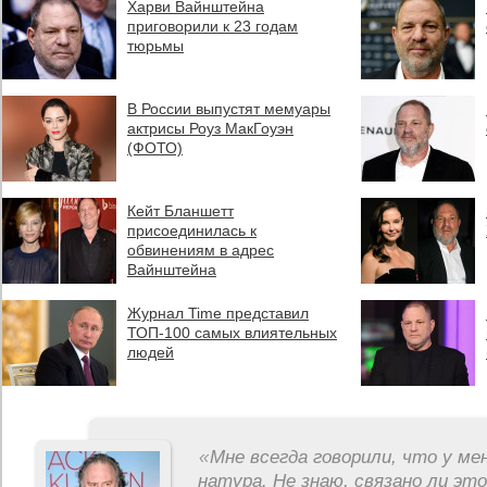
Харви Вайнштейна
приговорили к 23 годам
тюрьмы
В России выпустят мемуары
актрисы Роуз МакГоуэн
(ФОТО)
Кейт Бланшетт
присоединилась к
обвинениям в адрес
Вайнштейна
Журнал Time представил
ТОП-100 самых влиятельных
людей
«
Мне всегда говорили, что у ме
натура. Не знаю, связано ли эт