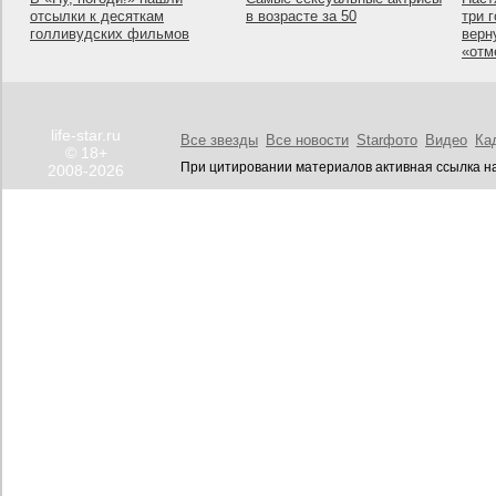
отсылки к десяткам
в возрасте за 50
три 
голливудских фильмов
верн
«отм
life-star.ru
Все звезды
Все новости
Starфото
Видео
Ка
© 18+
При цитировании материалов активная ссылка на
2008-2026