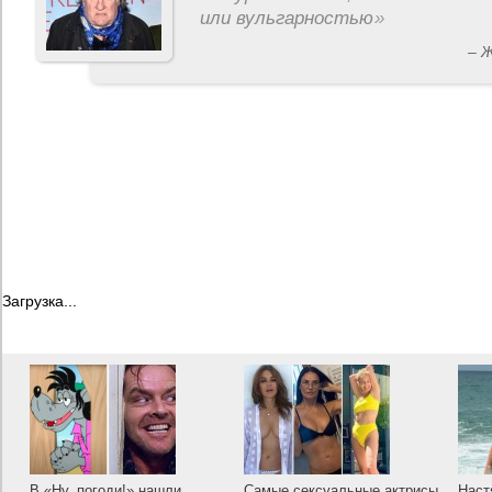
или вульгарностью
»
– 
Загрузка...
В «Ну, погоди!» нашли
Самые сексуальные актрисы
Наст