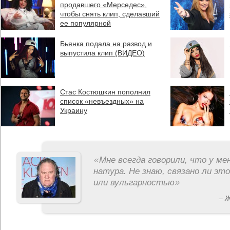
продавшего «Мерседес»,
чтобы снять клип, сделавший
ее популярной
Бьянка подала на развод и
выпустила клип (ВИДЕО)
Стас Костюшкин пополнил
список «невъездных» на
Украину
«
Мне всегда говорили, что у ме
натура. Не знаю, связано ли эт
или вульгарностью
»
– 