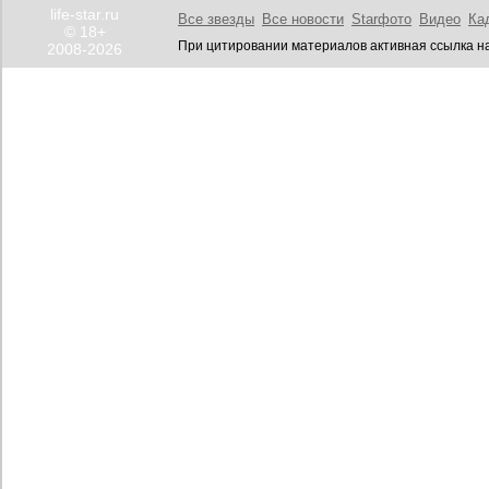
life-star.ru
Все звезды
Все новости
Starфото
Видео
Ка
© 18+
При цитировании материалов активная ссылка на
2008-2026