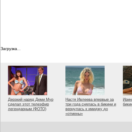
Загрузка...
Дерзкий наряд Деми Мур
Настя Ивлеева впервые за
Ирин
сделал этот телеэфир
три года снялась в бикини и
бики
легендарным (ФОТО)
вернулась к имиджу до
«отмены»