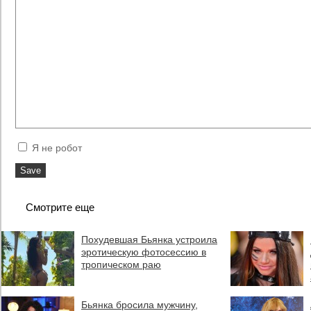
Я не робот
Смотрите еще
Похудевшая Бьянка устроила
эротическую фотосессию в
тропическом раю
Бьянка бросила мужчину,