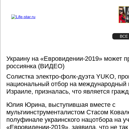
О проекте
Реклама
STAR
ФОТО
ВСЕ
Украину на «Евровидении-2019» может п
россиянка (ВИДЕО)
Солистка электро-фолк-дуэта YUKO, пр
национальный отбор на международный 
Израиле, призналась, что является гражд
Юлия Юрина, выступившая вместе с
мультиинструменталистом Стасом Ковал
полуфинале украинского нацотбора на уч
«Евровидении-2019», заявила, что не та