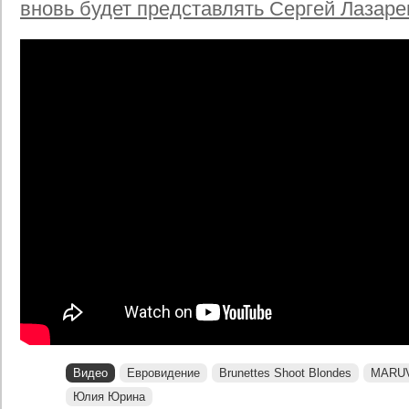
вновь будет представлять Сергей Лазаре
Видео
Евровидение
Brunettes Shoot Blondes
MARU
Юлия Юрина