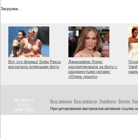
Загрузка...
Вот это формы! Биби Рекса
Дженнифер Лопес
Оска
восхитила пляжными фото
раскритиковали за фото с
Vanit
раздвинутыми ногами:
наря
«Очень пошло»
life-star.ru
Все звезды
Все новости
Starфото
Видео
Ка
© 18+
При цитировании материалов активная ссылка на
2008-2026