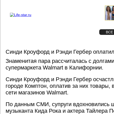
О проекте
Реклама
STAR
ФОТО
ВСЕ
Синди Кроуфорд и Рэнди Гербер оплатил
Знаменитая пара рассчиталась с долгам
супермаркета Walmart в Калифорнии.
Синди Кроуфорд и Рэнди Гербер осчастл
городе Комптон, оплатив за них товары, 
сети магазинов Walmart.
По данным СМИ, супруги вдохновились 
музыканта Кида Рока и актера Тайлера П