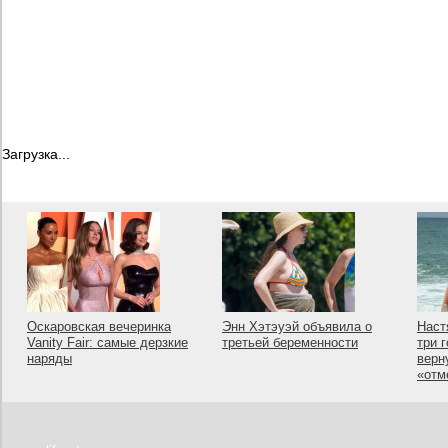
Загрузка...
Оскаровская вечеринка
Энн Хэтэуэй объявила о
Наст
Vanity Fair: самые дерзкие
третьей беременности
три 
наряды
верн
«отм