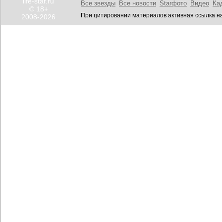
life-star.ru
Все звезды
Все новости
Starфото
Видео
Ка
© 18+
При цитировании материалов активная ссылка на
2008-2026