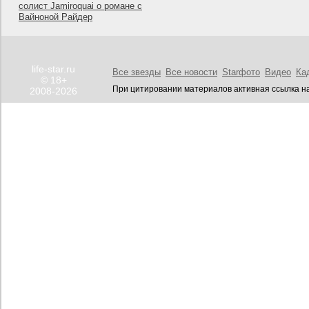
солист Jamiroquai о романе с
Вайноной Райдер
life-star.ru
Все звезды
Все новости
Starфото
Видео
Ка
© 18+
При цитировании материалов активная ссылка на
2008-2026