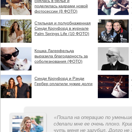
снялась в белье и
поделилась кадрами новой
фотосессии (8 ФОТО)
Стильная и полуобнаженная
Синди Кроуфорд в журнале
Palm Springs Life (10 ФОТО)
Кошка Лагерфельда
выразила благодарность за
соболезнования (ФОТО)
Синди Кроуфорд и Рэнди
Гербер оплатили чужие долги
«
Пошла на операцию по уменьше
сделали мне ее очень плохо. Кри
чуть меня не загубил. Долго не 