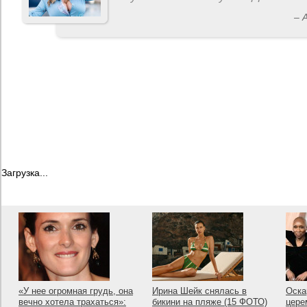
– 
Загрузка...
«У нее огромная грудь, она
Ирина Шейк снялась в
Оска
вечно хотела трахаться»:
бикини на пляже (15 ФОТО)
цере