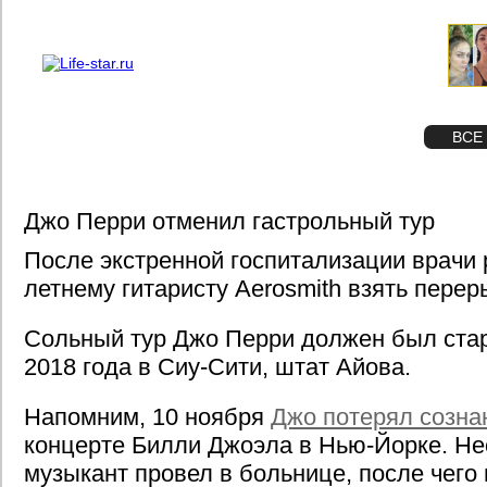
О проекте
Реклама
STAR
ФОТО
ВСЕ
Джо Перри отменил гастрольный тур
После экстренной госпитализации врачи
летнему гитаристу Aerosmith взять перер
Сольный тур Джо Перри должен был стар
2018 года в Сиу-Сити, штат Айова.
Напомним, 10 ноября
Джо потерял созна
концерте Билли Джоэла в Нью-Йорке. Не
музыкант провел в больнице, после чего