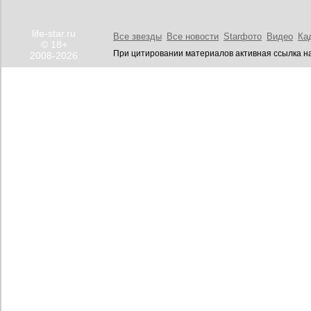
life-star.ru
Все звезды
Все новости
Starфото
Видео
Ка
© 18+
При цитировании материалов активная ссылка на
2008-2026