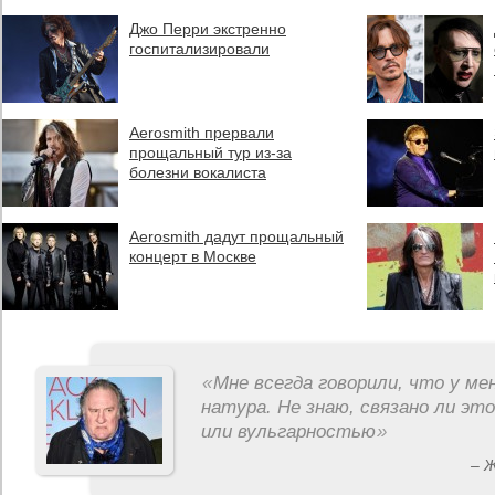
Джо Перри экстренно
госпитализировали
Aerosmith прервали
прощальный тур из-за
болезни вокалиста
Aerosmith дадут прощальный
концерт в Москве
«
Мне всегда говорили, что у ме
натура. Не знаю, связано ли эт
или вульгарностью
»
– 